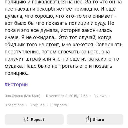
полицию и пожаловаться на нее. За то что он на 
нее наехал и оскорбляет ее прилюдно. И еще 
думала, что хорошо, что кто-то это снимает - 
вот было бы что показать полиции и суду. Но 
пока я это все думала, история закончилась 
иначе. Я не ожидала... Это тот случай, когда 
обидчик того не стоит, мне кажется. Совершать 
преступление, потом отвечать за него, она 
получит штраф или что-то еще из-за какого-то 
мудака. Надо было не трогать его и позвать 
полицию...
#истории
Яна Франк (Miu Mau)
November 3, 2015, 17:56
0
views
0
reactions
0
replies
0
reposts
Repost
Share