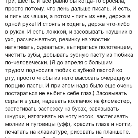
три, шесть. И все равно бы когда-то бросила, 
просто потому, что лень дальше писать. И есть, 
и пить из чашки, а потом - пить из нее, держа в 
одной руке! И стоять и ходить, держа что-либо 
в руках. И есть ложкой, и засовывать наушник в 
ухо, расчесываться, резинку на хвостик 
натягивать, одеваться, вытираться полотенцем, 
чистить зубы, добывать зубную пасту из тюбика 
по-человечески. (Я до апреля с большим 
трудом подносила тюбик с зубной пастой ко 
рту, просто чтобы из него высосать очередную 
порцию пасты. И при этом надо было еще очень 
постараться не выбить себе глаз.) Засовывать 
серьги в уши, надевать колпачок на фломастер, 
застегивать застежку на бусах, завязывать 
шнурки, натягивать на ногу носок, застегивать 
молнии и пуговицы (уфф), красить глаза и ногти, 
печатать на клавиатуре, рисовать на планшете. 