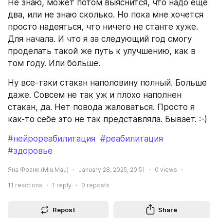
Не знаю, может потом выяснится, что надо еще 
два, или не знаю сколько. Но пока мне хочется 
просто надеяться, что ничего не станте хуже. 
Для начала. И что я за следующий год смогу 
проделать такой же путь к улучшению, как в 
том году. Или больше.
Ну все-таки стакан наполовину полный. Больше 
даже. Совсем не так уж и плохо наполнен 
стакан, да. Нет повода жаловаться. Просто я 
как-то себе это не так представляла. Бывает. :-)
#нейрореабилитация
#реабилитация
#здоровье
Яна Франк (Miu Mau)
January 28, 2025, 20:51
0
views
11
reactions
1
reply
0
reposts
Repost
Share