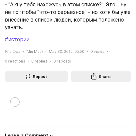
- "А я у тебя нахожусь в этом списке?". Это... ну 
не то чтобы "что-то серьезное" - но хотя бы уже 
внесение в список людей, которым положено 
узнать.
#истории
Яна Франк (Miu Mau)
May 30, 2015, 05:50
0
views
0
reactions
0
replies
0
reposts
Repost
Share
Leave a Comment