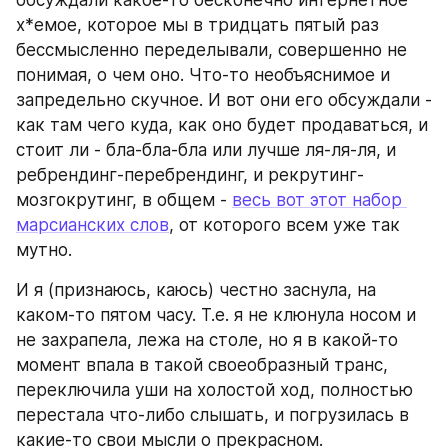
обсуждали какое-то бесконечно интернетное 
х*емое, которое мы в тридцать пятый раз 
бессмысленно переделывали, совершенно не 
понимая, о чем оно. Что-то необъяснимое и 
запредельно скучное. И вот они его обсуждали - 
как там чего куда, как оно будет продаваться, и 
стоит ли - бла-бла-бла или лучше ля-ля-ля, и 
ребрендинг-перебрендинг, и рекрутинг-
мозгокрутинг, в общем - 
весь вот этот набор 
марсианских слов
, от которого всем уже так 
мутно. 
И я (признаюсь, каюсь) честно заснула, на 
каком-то пятом часу. Т.е. я не клюнула носом и 
не захрапела, лежа на столе, но я в какой-то 
момент впала в такой своеобразный транс, 
переключила уши на холостой ход, полностью 
перестала что-либо слышать, и погрузилась в 
какие-то свои мысли о прекрасном.