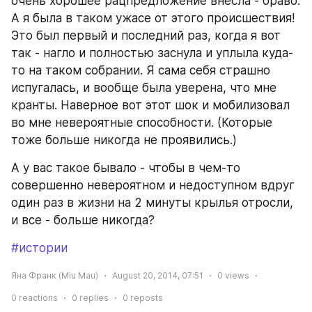
очень хорошее рацпредложение внесла - браво. 
А я была в таком ужасе от этого происшествия! 
Это был первый и последний раз, когда я вот 
так - нагло и полностью заснула и уплыла куда-
то на таком собрании. Я сама себя страшно 
испугалась, и вообще была уверена, что мне 
кранты. Наверное вот этот шок и мобилизовал 
во мне невероятные способности. (Которые 
тоже больше никогда не проявились.)
А у вас такое бывало - чтобы в чем-то 
совершенно невероятном и недоступном вдруг 
один раз в жизни на 2 минуты крылья отросли, 
и все - больше никогда?
#истории
Яна Франк (Miu Mau)
August 20, 2014, 07:51
0
views
0
reactions
0
replies
0
reposts