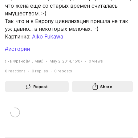
что жена еще со старых времен считалась 
имуществом. :-)
Так что и в Европу цивилизация пришла не так 
уж давно... в некоторых мелочах. :-)
Картинка: 
Aiko Fukawa
#истории
Яна Франк (Miu Mau)
May 2, 2014, 15:07
0
views
0
reactions
0
replies
0
reposts
Repost
Share