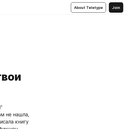
About Teletype
Join
твои
 
м не нашла, 
исала книгу 