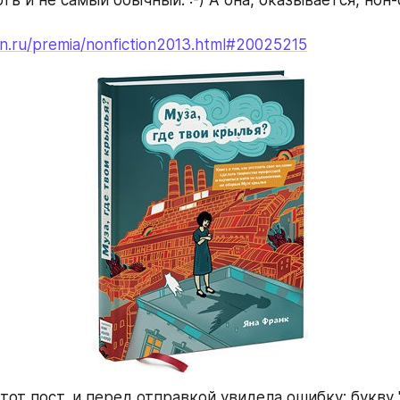
оть и не самый обычный. :-) А она, оказывается, нон
n.ru/premia/nonfiction2013.html#20025215
этот пост, и перед отправкой увидела ошибку: букву "