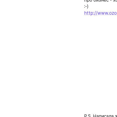
про бизнес - х
:-)
http://www.ozo
P.S. Написала 