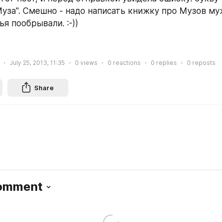
Муза". Смешно - надо написать книжку про Музов муж
я пообрывали. :-))
July 25, 2013, 11:35
0
views
0
reactions
0
replies
0
reposts
Share
Comment