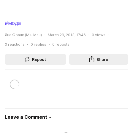
#мода
Яна Франк (Miu Mau)
March 29, 2013, 17:46
0
views
0
reactions
0
replies
0
reposts
Repost
Share
Leave a Comment