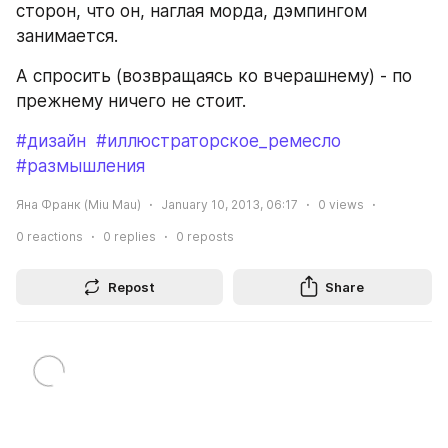
сторон, что он, наглая морда, дэмпингом 
занимается. 
А спросить (возвращаясь ко вчерашнему) - по 
прежнему ничего не стоит.
#дизайн
#иллюстраторское_ремесло
#размышления
Яна Франк (Miu Mau)
January 10, 2013, 06:17
0
views
0
reactions
0
replies
0
reposts
Repost
Share