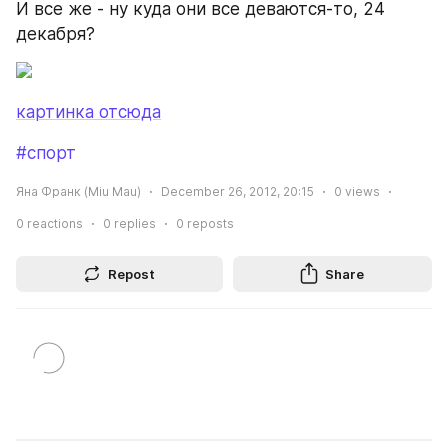
И все же - ну куда они все деваются-то, 24 
декабря?
картинка отсюда
#спорт
Яна Франк (Miu Mau)
December 26, 2012, 20:15
0
views
0
reactions
0
replies
0
reposts
Repost
Share