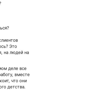
?
шься?
клиентов 
сь? Это 
, на людей на 
мом деле все 
аботу, вместе 
ит, что они 
го детства. 