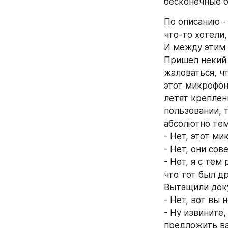
бесконечные б
По описанию -
что-то хотели
И между этим 
Пришел некий 
жаловаться, чт
этот микрофон 
летят креплен
пользовании, т
абсолютно тем
- Нет, этот ми
- Нет, они со
- Нет, я с тем
что тот был др
Вытащили доку
- Нет, вот вы 
- Ну извините,
предложить ва