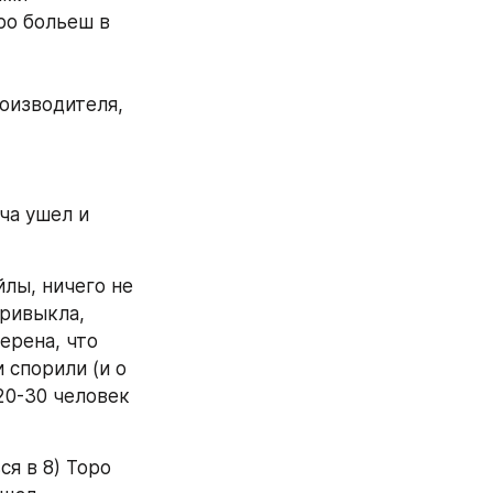
о больеш в 
оизводителя, 
ча ушел и 
лы, ничего не 
ривыкла, 
ерена, что 
 спорили (и о 
20-30 человек 
я в 8) Торо 