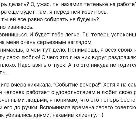
ерь делать? О, ужас, ты нахамил тетеньке на работе
тра еще будет там, я перед ней извинюсь.
у ты ей все равно собирать не будешь?
, но извинюсь.
извинишься. И будет тебе легче. Ты теперь успокои
на меня очень серьезным взглядом:
онимаешь, в чем тут дело. Понимаешь, я всех своих 
ту свою люблю! С чего это я на них вдруг раздражаю
плохо. Надо взять отпуск! А то это никуда не годится
ь...
ила вчера хихикала. "Событие вечера!". Хотя я на са
и человек работает с удовольствием и любит свою р
еченными людьми, я понимаю, что его теперь беспоко
и его до ручки. Вспоминала времена своего советско
ак убивались днями, нахамив клиенту. :-)