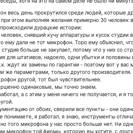
еседы, хотя на это на самом деле не было ни минут
 он весь день прокрутился среди людей, которые др
, при этом выполняя желания примерно 30 человек в 
происходили дурацкие истории:
человек, снявший кучу аппаратуры и кусок студии в 
о ему дали не тот микрофон. Торо ему объяснил, что
студия больше не закупает, потому что у них со стр
ия для штативов, надоело, одни убытки и половины в
.к. ждут их замены по гарантии - поэтому вот у вас 
и же параметрами, только другого производителя.
крофон другой, тот был чувствительнее.
вершенно одинаковые, мы точно знаем.
 работал, а с этим у меня ничего не получается, и я т
угой.
ментацию от обоих, сверили все пункты - они один
не понимаете, я работал, я знаю, инструменты отлич
 но того микрофона у нас просто больше нет. Ни одно
м микрофон той фирмы, которую вы хотите, с други