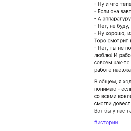
- Ну и что теп
- Если она зав
- А аппаратур
- Нет, не буду
- Ну хорошо, 
Торо смотрит 
- Нет, ты не п
люблю! И рабо
совсем как-то 
работе наезжат
В общем, я ход
понимаю - есл
со всеми вовл
смогли довест
Вот бы у нас т
#истории