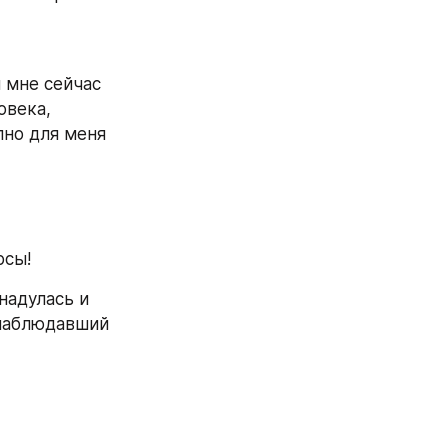
 мне сейчас 
века, 
лно для меня 
рсы!
адулась и 
наблюдавший 