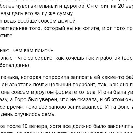
более чувствительный и дорогой. Он стоит на 20 евр
в вам дать его за ту же сумму.
 он ведь вообще совсем другой.
твительнее того, который вы не хотите, и от того пр
отите.
знаю, чем вам помочь.
 знаю - что за сервис, как хочешь так и работай (вор
ботал день).
тенька, которая попросила записать ей какие-то фай
а ей закатали почти цельный терабайт, так, как она п
 она совсем в другом формате хотела. И она была ув
азу, а Торо был уверен, что не сказала, и об этом они
е время, пока все заново записывалось. И на фоне 
а день случилось семь.
же после 10 вечера, хотя все должно было закончитьс