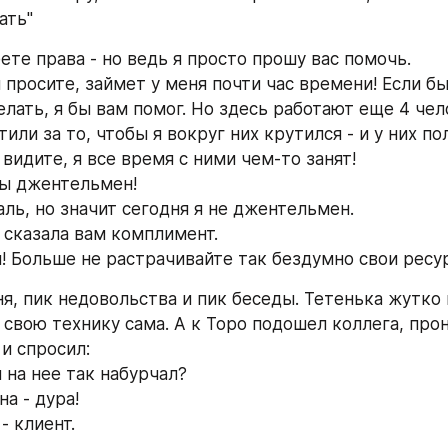
ать"
еете права - но ведь я просто прошу вас помочь.
ы просите, займет у меня почти час времени! Если бы
лать, я бы вам помог. Но здесь работают еще 4 чело
или за то, чтобы я вокруг них крутился - и у них по
видите, я все время с ними чем-то занят!
 вы джентельмен!
аль, но значит сегодня я не джентельмен.
я сказала вам комплимент.
ря! Больше не растрачивайте так бездумно свои ресу
я, пик недовольства и пик беседы. Тетенька жутко н
 свою технику сама. А к Торо подошел коллега, про
и спросил:
ы на нее так набурчал?
на - дура!
 - клиент.