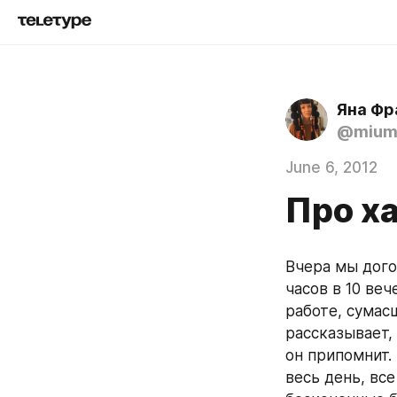
Яна Фр
@mium
June 6, 2012
Про х
Вчера мы догов
часов в 10 вече
работе, сумасш
рассказывает, 
он припомнит.
весь день, все