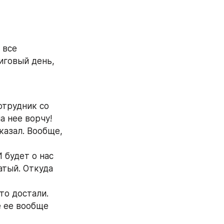
все 
говый день, 
отрудник со 
на нее ворчу!
казал. Вообще, 
 будет о нас 
атый. Откуда 
что достали.
 ее вообще 