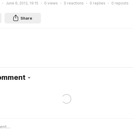
June 6, 2012, 19:15
0
views
0
reactions
0
replies
0
reposts
Share
Comment