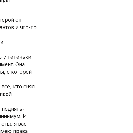
щал 
торой он 
нтов и что-то 
и 
о у тетеньки 
мент. Она 
, с которой 
все, кто снял 
икой 
е поднять-
минимум. И 
огда я вас 
имею права 