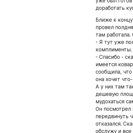
уже был готов 
доработать ку
Ближе к концу 
провел полдня
там работала. 
- Я тут уже по
комплименты.
- Спасибо - ск
имеется коварн
сообщила, что 
она хочет что-
А у них там та
дешевую площа
мудохаться сам
Он посмотрел н
передвинуть чт
отказался. Ска
обслужу и все 