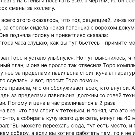
лезть на стены и посылать всех к чертям, но он обе
сок смены за коллегу.
всего этого оказалось, что под рецепцией, из-за ко
, за столом сидела некая тетенька с ворохом докуме
Она подняла голову и приветливо сказала:
лтора часа слушаю, как вы тут бьетесь - примите мо
азал Торо и устало улыбнулся. Но тут выяснилось, чт
ый план, и она не просто так отвесила Торо компли
у нее за пределами павильона стоит куча аппаратуры
то сделать, и вот, просит Торо помочь.
кие правила, что он обслуживает всех, кто внутри. А 
дь за пределами павильона, должны со совей техн
и. Потому и цена в час различается в 2 раза.
а все, что там стоит у тетеньки. и понял, что это н
о-то, а собирать кучу всего для сета, минут на 40 
зал: "Вы можете переехать сюда, тут есть место, и т
вам соберу, а если вы хотите работать там, то я не 