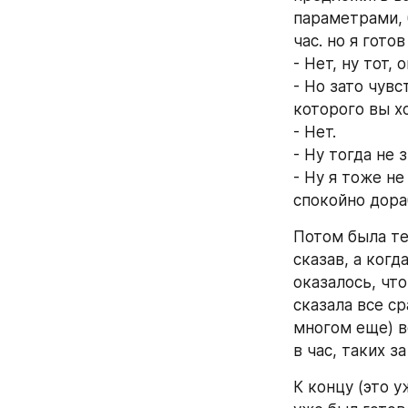
параметрами, 
час. но я гото
- Нет, ну тот,
- Но зато чувс
которого вы х
- Нет.
- Ну тогда не 
- Ну я тоже не
спокойно дора
Потом была те
сказав, а когд
оказалось, что
сказала все ср
многом еще) вс
в час, таких з
К концу (это у