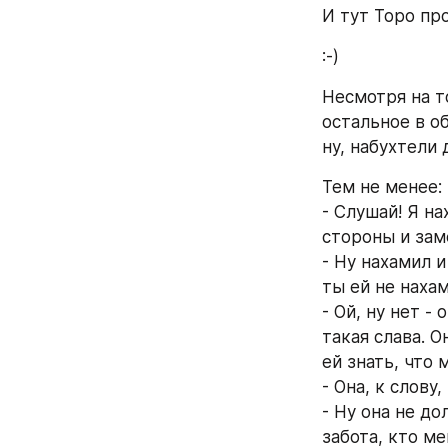
И тут Торо пр
:-)
Несмотря на т
остальное в о
ну, набухтели 
Тем не менее:
- Слушай! Я на
стороны и заме
- Ну нахамил и
ты ей не нахам
- Ой, ну нет -
такая слава. О
ей знать, что 
- Она, к слову
- Ну она не до
забота, кто ме