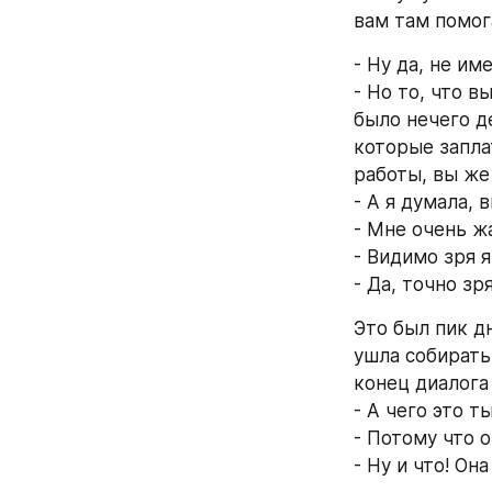
вам там помог
- Ну да, не им
- Но то, что в
было нечего де
которые заплат
работы, вы же 
- А я думала,
- Мне очень ж
- Видимо зря 
- Да, точно з
Это был пик дн
ушла собирать
конец диалога 
- А чего это т
- Потому что о
- Ну и что! Она