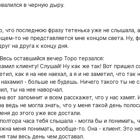
овалился в черную дыру. 
о, что последнюю фразу тетенька уже не слышала, а 
бщем-то не представляется мне концом света. Ну, фи
друг на друга к концу дня.
 Весь оставшийся вечер Торо терзался: 
хамил клиенту! Слушай! Ну как же так! Вот пришел с
тил, как я на нее наехал, а я и не заметил, что так 
 нахамил - больше не будешь. Ничего такого ты не с
ил, ты на нее наворчал.
 она вот запомнит и всем расскажет, что у нас хамят. И
на ведь не могла знать, что у меня такой день полос
меня до этого уже все достали.
, полтора часа тебя слышала - могла бы и понимать, 
лжна меня понимать, вообще-то. Она - клиент. Это не
ня там весь день чем доставал.