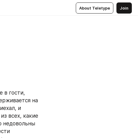
About Teletype
Join
 в гости, 
держивается на 
ехал, и 
з всех, какие 
о недовольны 
сти 