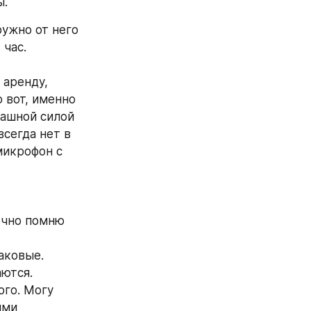
ы.
ужно от него 
час. 
аренду, 
 вот, именно 
ашной силой 
сегда нет в 
микрофон с 
очно помню 
аковые.
аются.
го. Могу 
ми 