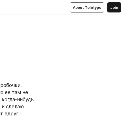
About Teletype
Join
обочки,  
о ее там не 
 когда-нибудь 
 и сделаю 
 вдруг - 