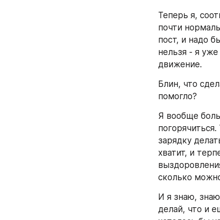
Теперь я, соот
почти нормаль
пост, и надо б
нельзя - я уже
движение.
Блин, что сдел
помогло? 
Я вообще боль
погорячиться. 
зарядку делать
хватит, и тер
выздоровления
сколько можно
И я знаю, знаю,
делай, что и е