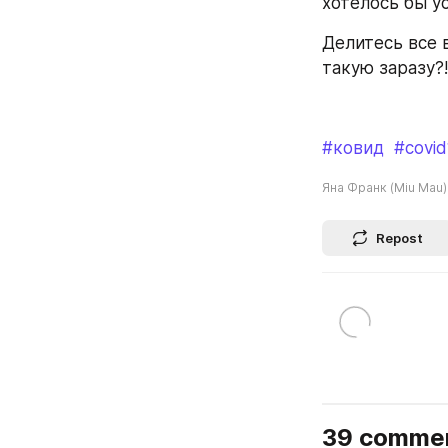
хотелось бы у
Делитесь все 
такую заразу?!
#ковид
#covid
Яна Франк (Miu Mau)
Repost
39 comme