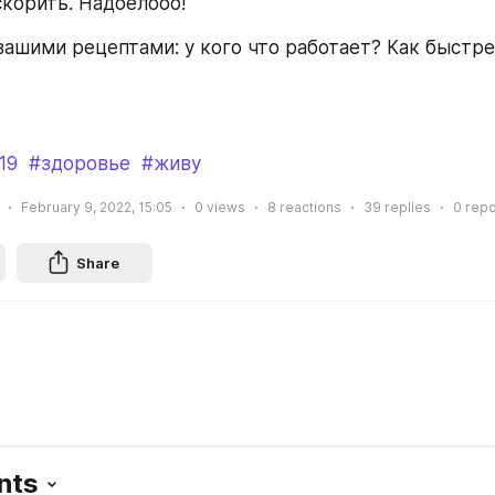
скорить. Надоелооо!
вашими рецептами: у кого что работает? Как быстре
19
#здоровье
#живу
February 9, 2022, 15:05
0
views
8
reactions
39
replies
0
repo
Share
nts