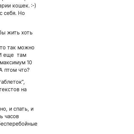
ии кошек. :-) 
себя. Но  
бы жить хоть 
 
то так можно 
 еще  там 
максимум 10 
 А птом что?
аблеток", 
текстов на 
, и спать, и 
 часов 
бесперебойные 