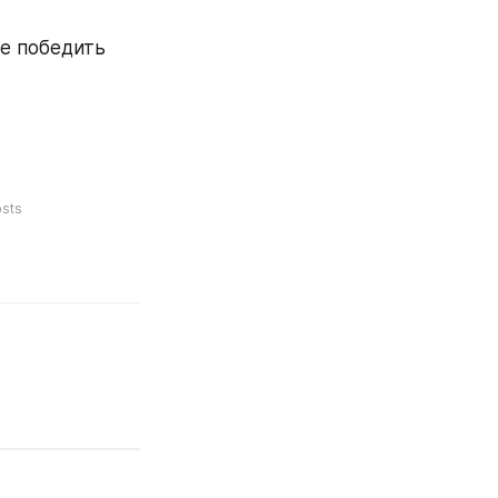
е победить 
sts