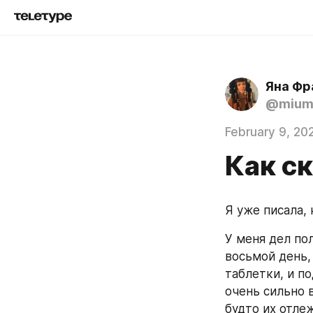
Яна Фр
@mium
February 9, 20
Как ск
Я уже писала,
У меня дел пол
восьмой день, 
таблетки, и п
очень сильно в
будто их отлеж