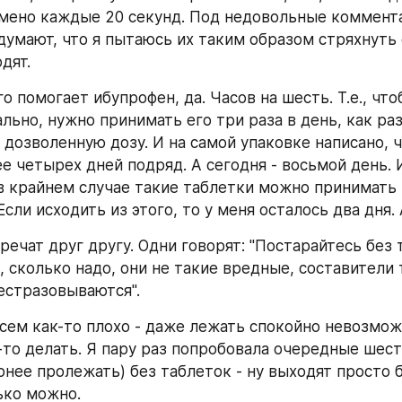
мено каждые 20 секунд. Под недовольные комментар
умают, что я пытаюсь их таким образом стряхнуть с 
дят.
го помогает ибупрофен, да. Часов на шесть. Т.е., что
ьно, нужно принимать его три раза в день, как раз
дозволенную дозу. И на самой упаковке написано, ч
е четырех дней подряд. А сегодня - восьмой день. И
 в крайнем случае такие таблетки можно принимать 
Если исходить из этого, то у меня осталось два дня.
ечат друг другу. Одни говорят: "Постарайтесь без т
, сколько надо, они не такие вредные, составители 
естразовываются".
сем как-то плохо - даже лежать спокойно невозможно
-то делать. Я пару раз попробовала очередные шесть
рнее пролежать) без таблеток - ну выходят просто 
ько можно.