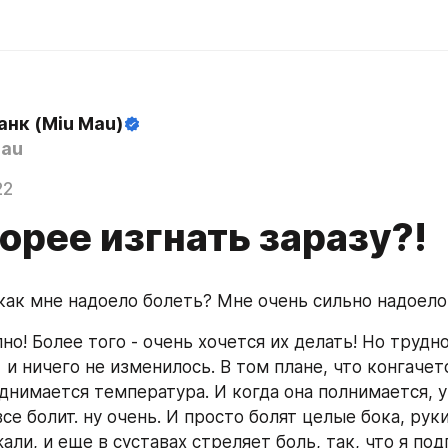
анк (Miu Mau)
au
22
орее изгнать заразу?!
 как мне надоело болеть? Мне очень сильно надоело
но! Более того - очень хочется их делать! Но трудно
 и ничего не изменилось. В том плане, что конгачет
однимается температура. И когда она полнимается, у
се болит. ну очень. И просто болят целые бока, руки 
али, и еще в суставах стреляет боль, так, что я под