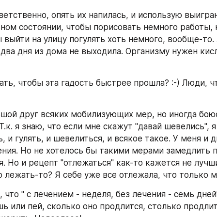
ветственно, опять их напилась, и использую выигран
ном состоянии, чтобы порисовать немного работы, н
ы выйти на улицу погулять хоть немного, вообще-то. 
 два дня из дома не выходила. Организму нужен кисл
ать, чтобы эта гадость быстрее прошла? :-) Люди, чт
шой друг всяких мобилизующих мер, но иногда боюс
Т.к. я знаю, что если мне скажут "давай шевелись", я 
, и гулять, и шевелиться, и всякое такое. У меня и 
пения. Но не хотелось бы такими мерами замедлить п
. Но и рецепт "отлежаться" как-то кажется не лучши
 лежать-то? Я себе уже все отлежала, что только 
 что " с лечением - неделя, без лечения - семь дней".
шь или пей, сколько оно продлится, столько продлитс