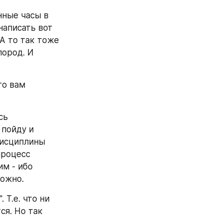
ные часы в 
аписать вот 
А то так тоже 
ород. И 
о вам 
ь 
пойду и 
дисциплины 
роцесс 
м - ибо 
можно.
 Т.е. что ни 
я. Но так 