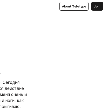
About Teletype
Join
.
. Сегодня 
ся действие 
меня очень и 
и ноги, как 
прыгиваю, 