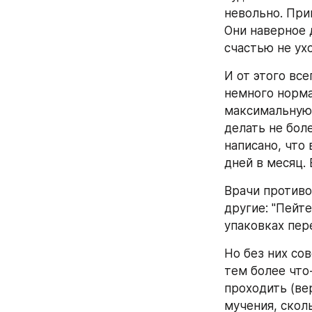
невольно. При
Они наверное д
счастью не ухо
И от этого все
немного нормал
максимальную 
делать не боле
написано, что
дней в месяц. 
Врачи противор
другие: "Пейте
упаковках пер
Но без них сов
тем более что
проходить (ве
мучения, скол