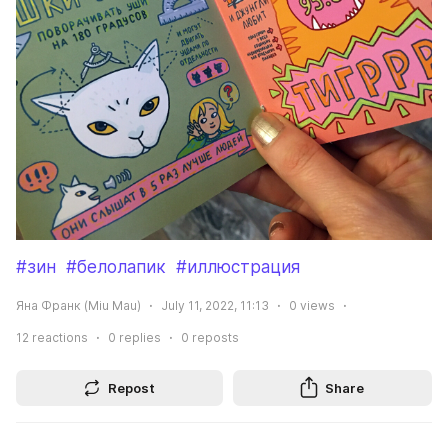
#зин
#белолапик
#иллюстрация
Яна Франк (Miu Mau)
July 11, 2022, 11:13
0
views
12
reactions
0
replies
0
reposts
Repost
Share