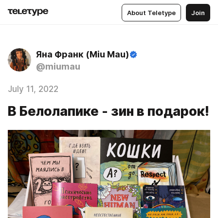
About Teletype
Join
Яна Франк (Miu Mau)
@miumau
July 11, 2022
В Белолапике - зин в подарок!