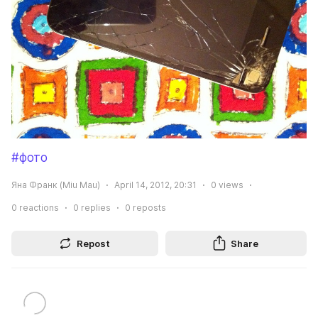
#фото
Яна Франк (Miu Mau)
April 14, 2012, 20:31
0
views
0
reactions
0
replies
0
reposts
Repost
Share