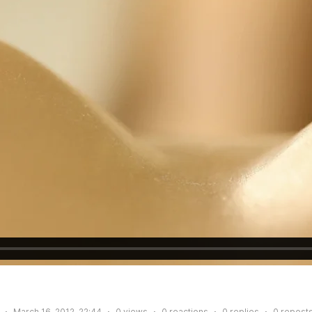
March 16, 2012, 22:44
0
views
0
reactions
0
replies
0
repost