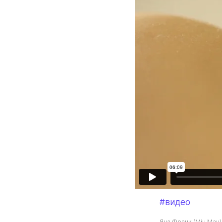
#видео
Яна Франк (Miu Mau)