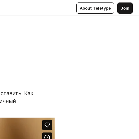
About Teletype
Join
тавить. Как 
ичный 