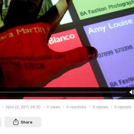
April 22, 2011, 06:30
0
views
0
reactions
0
replies
0
reposts
Share