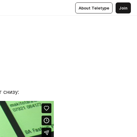
About Teletype
Join
т снизу: