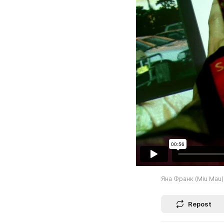
Яна Франк (Miu Mau)
Repost