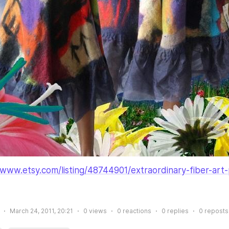
/www.etsy.com/listing/48744901/extraordinary-fiber-art
March 24, 2011, 20:21
0
views
0
reactions
0
replies
0
reposts