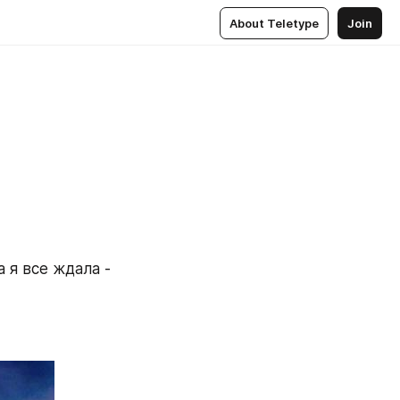
About Teletype
Join
я все ждала - 