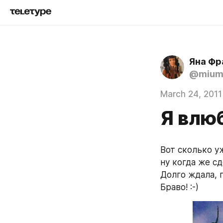
Яна Фр
@mium
March 24, 2011
Я влю
Вот сколько уж
ну когда же с
Долго ждала, п
Браво! :-)