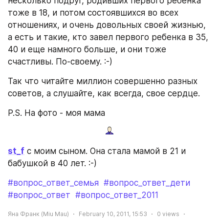
несколько подруг, родивших первого ребенка 
тоже в 18, и потом состоявшихся во всех 
отношениях, и очень довольных своей жизнью, 
а есть и такие, кто завел первого ребенка в 35, 
40 и еще намного больше, и они тоже 
счастливы. По-своему. :-)
Так что читайте миллион совершенно разных 
советов, а слушайте, как всегда, свое сердце.
P.S. На фото - моя мама
st_f
 с моим сыном. Она стала мамой в 21 и 
бабушкой в 40 лет. :-)
#вопрос_ответ_семья
#вопрос_ответ_дети
#вопрос_ответ
#вопрос_ответ_2011
Яна Франк (Miu Mau)
February 10, 2011, 15:53
0
views