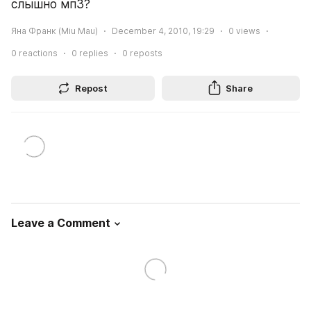
слышно мп3?
Яна Франк (Miu Mau)
December 4, 2010, 19:29
0
views
0
reactions
0
replies
0
reposts
Repost
Share
Leave a Comment