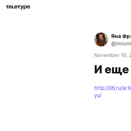
Яна Фр
@mium
November 16, 
И еще
http://06.ru/ar
yu/