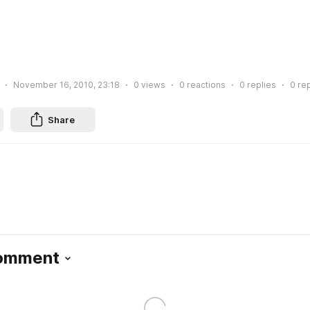
November 16, 2010, 23:18
0
views
0
reactions
0
replies
0
re
Share
Comment