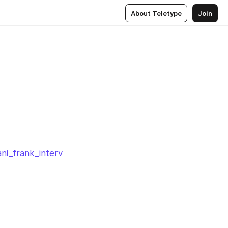
About Teletype
Join
ani_frank_interv