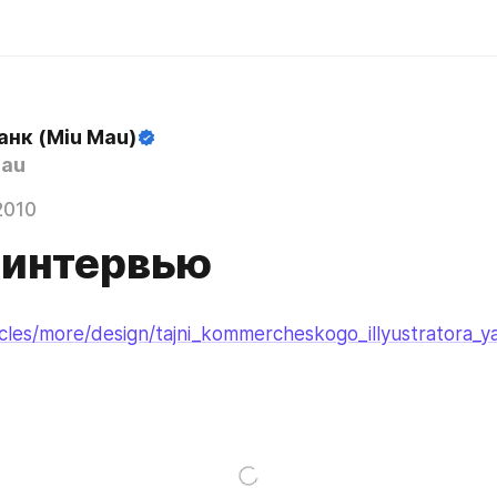
анк (Miu Mau)
au
2010
 интервью
ticles/more/design/tajni_kommercheskogo_illyustratora_y