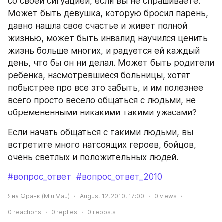
со своей ситуацией, если вы не спрашиваете. 
Может быть девушка, которую бросил парень, 
давно нашла свое счастье и живет полной 
жизнью, может быть инвалид научился ценить 
жизнь больше многих, и радуется ей каждый 
день, что бы он ни делал. Может быть родители 
ребенка, насмотревшиеся больницы, хотят 
побыстрее про все это забыть, и им полезнее 
всего просто весело общаться с людьми, не 
обремененными никакими такими ужасами?
Если начать общаться с такими людьми, вы 
встретите много натсоящих героев, бойцов, 
очень светлых и положительных людей.
#вопрос_ответ
#вопрос_ответ_2010
Яна Франк (Miu Mau)
August 12, 2010, 17:00
0
views
0
reactions
0
replies
0
reposts