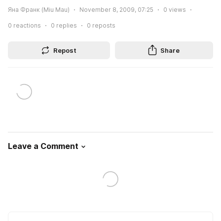
Яна Франк (Miu Mau)
November 8, 2009, 07:25
0
views
0
reactions
0
replies
0
reposts
Repost
Share
Leave a Comment