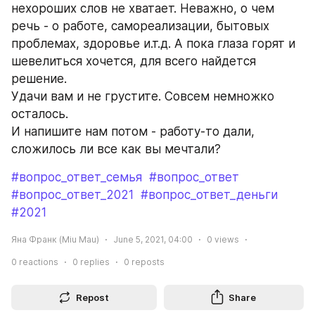
нехороших слов не хватает. Неважно, о чем 
речь - о работе, самореализации, бытовых 
проблемах, здоровье и.т.д. А пока глаза горят и 
шевелиться хочется, для всего найдется 
решение.
Удачи вам и не грустите. Совсем немножко 
осталось.
И напишите нам потом - работу-то дали, 
сложилось ли все как вы мечтали?
#вопрос_ответ_семья
#вопрос_ответ
#вопрос_ответ_2021
#вопрос_ответ_деньги
#2021
Яна Франк (Miu Mau)
June 5, 2021, 04:00
0
views
0
reactions
0
replies
0
reposts
Repost
Share