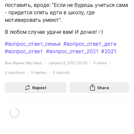
поставить, вроде: "Если не будешь учиться сама 
- придется опять идти в школу, где 
мотивировать умеют". 
В любом случае удачи вам! И дочке! :-)
#вопрос_ответ_семья
#вопрос_ответ_дети
#вопрос_ответ
#вопрос_ответ_2021
#2021
Яна Франк (Miu Mau)
January 6, 2021, 05:00
0
views
0
reactions
0
replies
0
reposts
Repost
Share