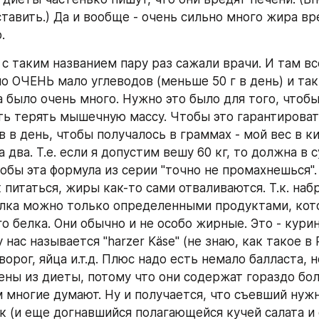
тавить.) Да и вообще - очень сильно много жира вре
.
 с таким названием пару раз сажали врачи. И там вс
ло ОЧЕНЬ мало углеводов (меньше 50 г в день) и так
а было очень много. Нужно это было для того, чтобы
ть терять мышечную массу. Чтобы это гарантировать
 в день, чтобы получалось в граммах - мой вес в ки
два. Т.е. если я допустим вешу 60 кг, то должна в с
кобы эта формула из серии "точно не промахнешься". 
питаться, жиры как-то сами отваливаются. Т.к. набр
лка можно только определенными продуктами, кот
 белка. Они обычно и не особо жирные. Это - курина
 нас называется "harzer Käse" (не знаю, как такое в 
ворог, яйца и.т.д. Плюс надо есть немало балласта, н
ны из диеты, потому что они содержат гораздо бол
м многие думают. Ну и получается, что съевший нуж
к (и еще догнавшийся полагающейся кучей салата и 