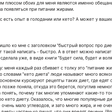
 плюсом обоих для меня являются именно обещания
а появляться при питании жирами.
ас есть опыт в голодании или кето? А может у ваших
ишло ко мне с заголовком "быстрый вопрос про диет
т такой написать - быстро. А в ответ можно написать
 сделала уже, в виде книги "Будет сила, будет и воля"
у: меня каждый раз сбивает с толку это "питание жи
то словами "кето диета" люди называют много всяког
 основном курсируют рецепты таких диет, где едят о
 позже поняла, откуда это берется, погуглив немного
а понять, почему так многие упоминают какие-то тон
ро кето диету. Оказалось, что многие популярные д
 очень мало углеводов, и зато много жира, и не оче
 диеты частенько пишут, что они вредят печени. (Вп