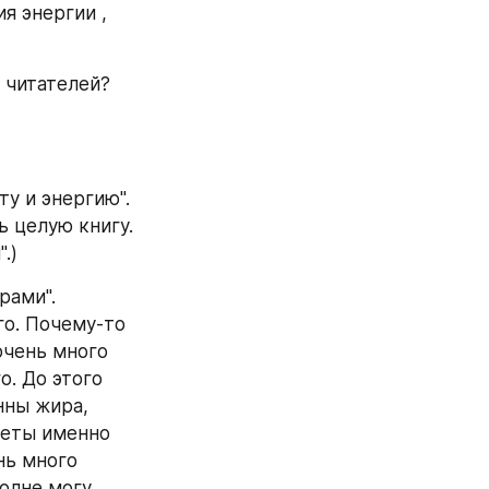
 энергии , 
 читателей? 
у и энергию".
 целую книгу. 
.)
рами".
о. Почему-то 
чень много 
. До этого 
ны жира, 
иеты именно 
нь много 
олне могу 