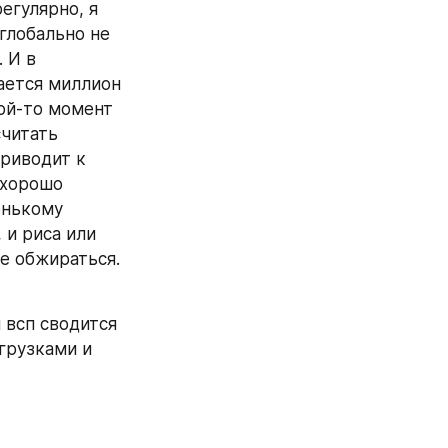
гулярно, я 
глобально не 
 И в 
ется миллион 
ой-то момент 
читать 
риводит к 
 хорошо 
нькому 
 и риса или 
е обжираться. 
 всп сводится 
рузками и 