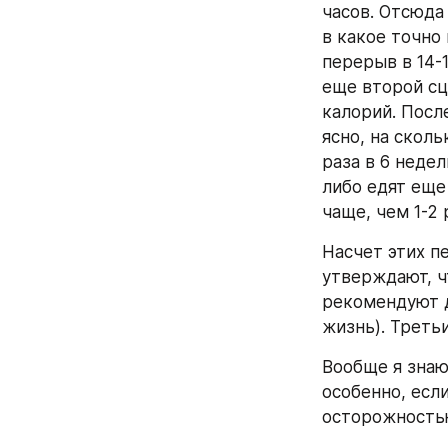
часов. Отсюда 
в какое точно 
перерыв в 14-1
еще второй сц
калорий. После
ясно, на скол
раза в 6 неде
либо едят еще
чаще, чем 1-2 
Насчет этих п
утверждают, ч
рекомендуют д
жизнь). Третьи
Вообще я знаю
особенно, есл
осторожность