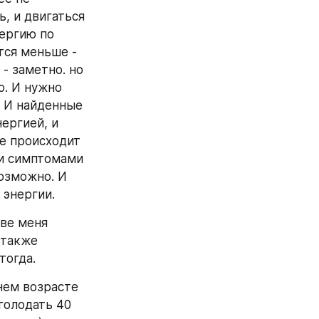
, и двигаться 
ергию по 
тся меньше - 
- заметно. но 
. И нужно 
 И найденные 
ергией, и 
е происходит 
и симптомами 
озможно. И 
 энергии.
ве меня 
также 
тогда.
нем возрасте 
олодать 40 