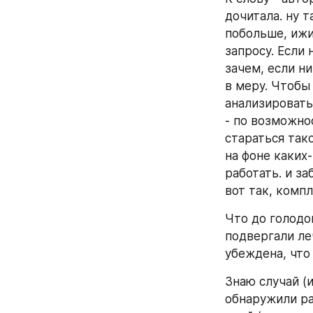
дочитала. ну т
побольше, ижи
запросу. Если 
зачем, если ни
в меру. Чтобы 
анализировать.
- по возможнос
стараться тако
на фоне каких
работать. и з
вот так, комп
Что до голодов
подвергали ле
убеждена, что
Знаю случай (и
обнаружили ра