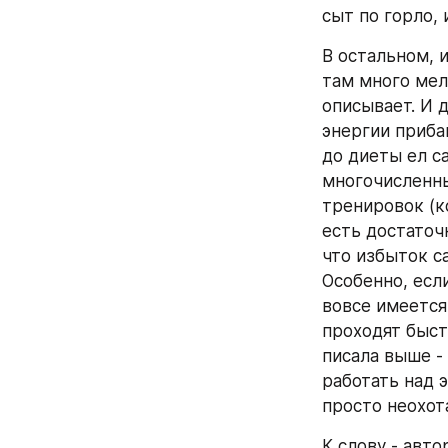
сыт по горло, 
В остальном, и
там много мело
описывает. И д
энергии приба
до диеты ел с
многочисленны
тренировок (к
есть достаточ
что избыток с
Особенно, есл
вовсе имеется
проходят быст
писала выше -
работать над э
просто неохот
К слову - авто