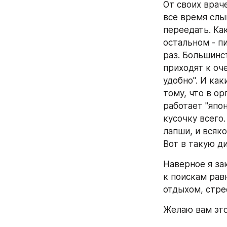
От своих враче
все время слы
переедать. Как
остальном - п
раз. Большинс
приходят к оч
удобно". И как
тому, что в ор
работает "япо
кусочку всего.
лапши, и всяко
Вот в такую ди
Наверное я зак
к поискам рав
отдыхом, стрес
Желаю вам это 