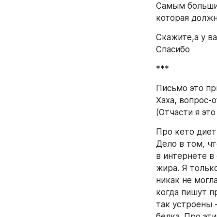
Самым большим
которая должн
Скажите,а у в
Спасибо
***
Письмо это пр
Хаха, вопрос-о
(Отчасти я это
Про кето диет
Дело в том, ч
в интернете в
жира. Я только
никак не могл
когда пишут п
так устроены -
белка. Про эти