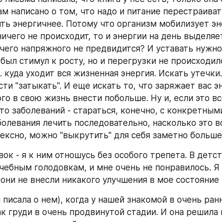
ам написано о том, что надо и питание перестраивать
ть энергичнее. Потому что организм мобилизует эн
ничего не происходит, то и энергии на день выделяе
чего напряжного не предвидится? И уставать нужно 
был стимул к росту, но и перегрузки не происходило
 куда уходит вся жизненная энергия. Искать утечки.
ти "затыкать". И еще искать то, что заряжает вас эн
го в свою жизнь внести побольше. Ну и, если это вс
-то заболеваний - стараться, конечно, с конкретным
аболевания лечить последовательно, насколько это в
лексно, можно "выкрутить" для себя заметно больше
ок - я к ним отношусь без особого трепета. В детст
чебным голодовкам, и мне очень не понравилось. Я 
 они не внесли никакого улучшения в мое состояние 
 писала о нем), когда у нашей знакомой в очень ран
к груди в очень продвинутой стадии. И она решила г