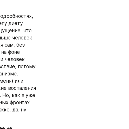
одробностях, 
ту диету 
щущение, что 
льше человек 
 сам, без 
на фоне 
и человек 
ствие, потому 
низме. 
еня) или 
ие воспаления 
Но, как я уже 
ных фронтах 
ке, да. ну 
е не 