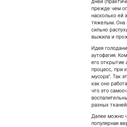
дней (практич
прежде чем опр
насколько ей э
тяжелым. Она 
сильно распух
выжила и прожи
Идея голодани
аутофагия. Ком
его открытие а
процесс, при к
мусора". Так э
как оно работа
что это самоо
воспалительны
разных тканей.
Далее можно ч
популярная вер