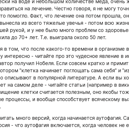
ески на воде и небольшом количестве меда, очень ж
авиться на лечение. Честно говоря, я не могу точно
то помогло. Факт, что лечение она потом прошла, он
вынесла из всего тяжелые увечья - потом всю жизнь
шей рукой, и у нее было много проблем со здоровьем
ла до 70+ лет. Т.е. выиграла около 50 лет. 
я в том, что после какого-то времени в организме в
у интересно - читайте про это чудесное явление в ин
втор получил Нобеля. Если совсем кратко и примити
отором "клетка начинает поглощать сама себя" и "из
то описывают в популярной литературе. А если вы хот
ет на самом деле - читайте статьи (например в викип
чищение клетки считается полезным, оно якобы тоже
е процессы, и вообще способствует всяческому вы
 
итать много версий, когда начинается аутофагия. Са
сия - что аутофагия включается, когда человек не ес