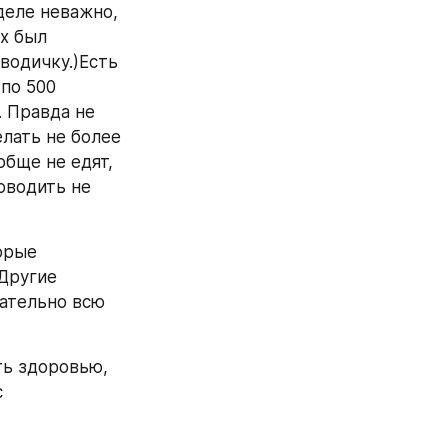
деле неважно, 
х был 
водичку.)Есть 
по 500 
 Правда не 
лать не более 
бще не едят, 
водить не 
орые 
Другие 
ательно всю 
ь здоровью, 
 