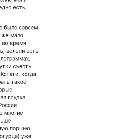
дно есть, 
е было совсем 
 же мало 
 во время 
, велели есть 
лограммах, 
утки съесть 
Кстати, когда 
ать такое 
орые 
я грудка, 
России 
о многие 
ьше 
ную порцию 
огурца) уже 