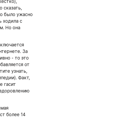
естко), 
 сказать, 
о было ужасно 
 ходила с 
. Но она 
ключается 
тернете. За 
вно - то это 
бавляется от 
ите узнать, 
едии). Факт, 
 гасит 
здоровлению 
мая 
т более 14 