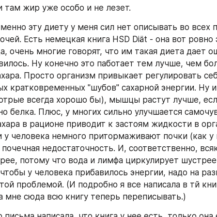
и там жир уже особо и не лезет.
менно эту диету у меня сил нет описывать во всех п
чей. Есть немецкая книга HSD Diät - она вот ровно э
а, очень многие говорят, что им такая диета дает о
вилось. Ну конечно это паботает тем лучше, чем бо
ахара. Просто организм привыкает регулировать себя
х кратковременных "шубов" сахарной энергии. Ну и 
отрые всегда хорошо бы), мышцы растут лучше, есл
но белка. Плюс, у многих сильно улучшается самочув
ахара в рационе приводит к застоям жидкости в орга
и у человека немного притормаживают почки (как у м
 почечная недостаточность. И, соответственно, всяк
рее, потому что вода и лимфа циркулирует шустрее. 
 чтобы у человека прибавилось энергии, надо на раз
той проблемой. (И подробно я все написала в тй книж
а мне сюда всю книгу теперь переписывать.)
р письма написала, что книга у нее есть, только она е