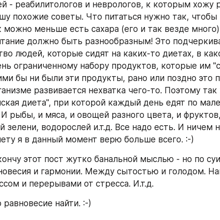
й - реабилитологов и неврологов, к которым хожу ре
шу похожие советы. Что питаться нужно так, чтобы 
 можно меньше есть сахара (его и так везде много).
итание должно быть разнообразным! Это подчеркива
тво людей, которые сидят на каких-то диетах, в как
ень ограниченному набору продуктов, которые им "с
ими бы ни были эти продукты, рано или поздно это п
ганизме развивается нехватка чего-то. Поэтому так
нская диета", при которой каждый день едят по мале
 И рыбы, и мяса, и овощей разного цвета, и фруктов,
й зелени, водорослей и.т.д. Все надо есть. И ничем н
ету я в данный момент верю больше всего. :-)
ончу этот пост жутко банальной мыслью - но по суи
новесия и гармонии. Между сытостью и голодом. Наг
сом и перерывами от стресса. И.т.д.
равновесие найти. :-)