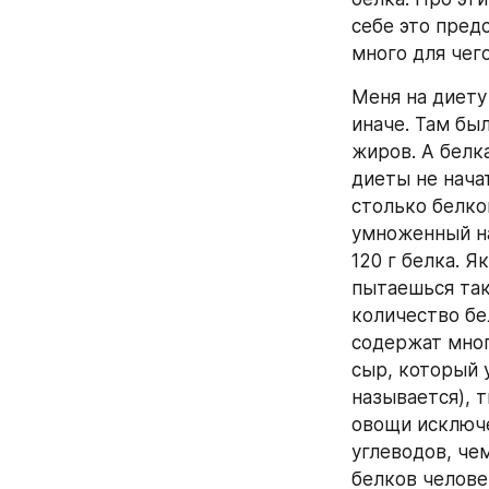
себе это предс
много для чего
Меня на диету
иначе. Там бы
жиров. А белк
диеты не нача
столько белков
умноженный на 
120 г белка. Я
пытаешься так 
количество бе
содержат много
сыр, который у
называется), т
овощи исключе
углеводов, че
белков челове