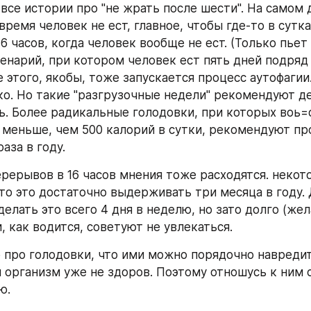
все истории про "не жрать после шести". На самом 
время человек не ест, главное, чтобы где-то в сутка
6 часов, когда человек вообще не ест. (Только пьет 
енарий, при котором человек ест пять дней подряд 
 этого, якобы, тоже запускается процесс аутофагии.
ько. Но такие "разгрузочные недели" рекомендуют де
ль. Более радикальные голодовки, при которых воь=о
 меньше, чем 500 калорий в сутки, рекомендуют про
раза в году.
ерерывов в 16 часов мнения тоже расходятся. некот
то это достаточно выдерживать три месяца в году. 
елать это всего 4 дня в неделю, но зато долго (жел
, как водится, советуют не увлекаться.
 про голодовки, что ими можно порядочно навредит
и организм уже не здоров. Поэтому отношусь к ним с
ю.