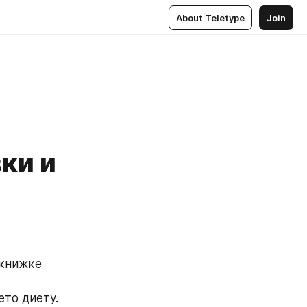
About Teletype
Join
ки и
книжке 
то диету. 