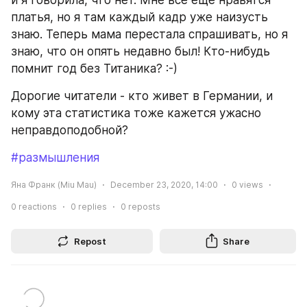
и я говорила, что нет. Мне все еще нравятся 
платья, но я там каждый кадр уже наизусть 
знаю. Теперь мама перестала спрашивать, но я 
знаю, что он опять недавно был! Кто-нибудь 
помнит год без Титаника? :-)
Дорогие читатели - кто живет в Германии, и 
кому эта статистика тоже кажется ужасно 
неправдоподобной?
#размышления
Яна Франк (Miu Mau)
December 23, 2020, 14:00
0
views
0
reactions
0
replies
0
reposts
Repost
Share