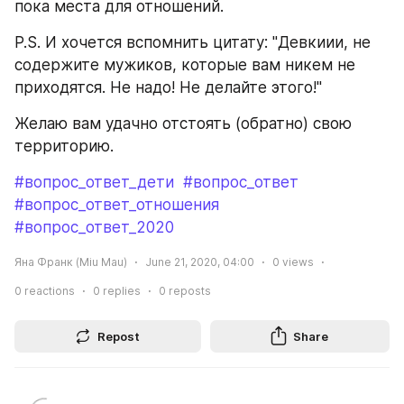
пока места для отношений.
P.S. И хочется вспомнить цитату: "Девкиии, не 
содержите мужиков, которые вам никем не 
приходятся. Не надо! Не делайте этого!" 
Желаю вам удачно отстоять (обратно) свою 
территорию.
#вопрос_ответ_дети
#вопрос_ответ
#вопрос_ответ_отношения
#вопрос_ответ_2020
Яна Франк (Miu Mau)
June 21, 2020, 04:00
0
views
0
reactions
0
replies
0
reposts
Repost
Share