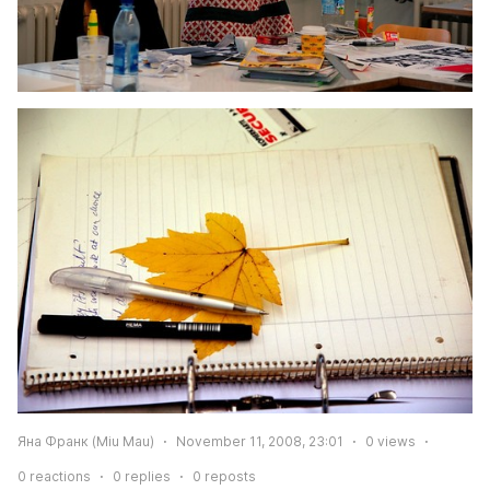
Яна Франк (Miu Mau)
November 11, 2008, 23:01
0
views
0
reactions
0
replies
0
reposts