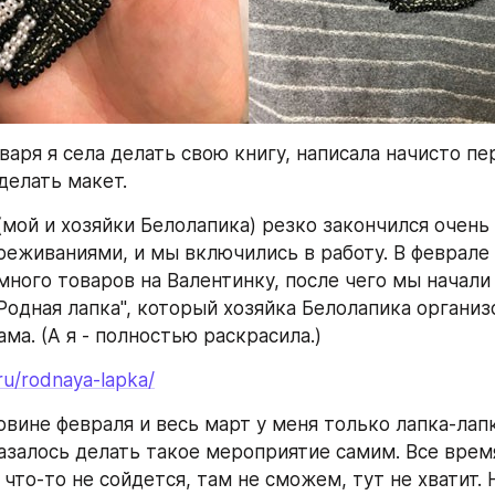
варя я села делать свою книгу, написала начисто пе
 делать макет. 
(мой и хозяйки Белолапика) резко закончился очень
реживаниями, и мы включились в работу. В феврале 
много товаров на Валентинку, после чего мы начали 
Родная лапка", который хозяйка Белолапика организо
ма. (А я - полностью раскрасила.) 
.ru/rodnaya-lapka/
овине февраля и весь март у меня только лапка-лапк
азалось делать такое мероприятие самим. Все время
 что-то не сойдется, там не сможем, тут не хватит. 