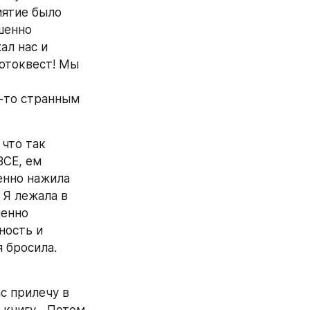
ятие было 
енно 
л нас и 
отоквест! Мы 
-то странным 
что так 
СЕ, ем 
нно нажила 
 Я лежала в 
енно 
ость и 
 бросила. 
с прилечу в 