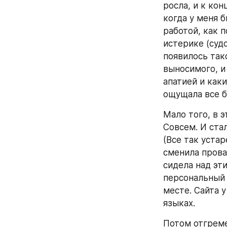
росла, и к кон
когда у меня 
работой, как п
истерике (судо
появилось так
выносимого, и
апатией и каки
ощущала все б
Мало того, в э
Совсем. И стал
(Все так устар
сменила провай
сидела над эти
персональный 
месте. Сайта у
языках. 
Потом отгремел