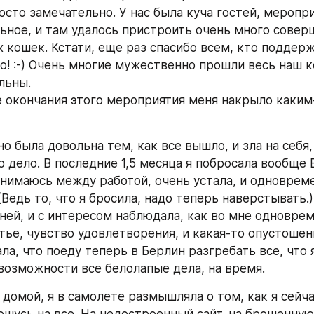
осто замечательно. У нас была куча гостей, меропри
ьное, и там удалось пристроить очень много соверш
 кошек. Кстати, еще раз спасибо всем, кто поддержа
то! :-) Очень многие мужественно прошли весь наш к
льны.
е окончания этого мероприятия меня накрыло каким
 была довольна тем, как все вышло, и зла на себя, 
о дело. В последние 1,5 месяца я побросала вообще В
нимаюсь между работой, очень устала, и одновреме
 (Ведь то, что я бросила, надо теперь наверстывать.)
ней, и с интересом наблюдала, как во мне одноврем
тье, чувство удовлетворения, и какая-то опустошенн
ала, что поеду теперь в Берлин разгребать все, что я
возможности все белолапые дела, на время.
 домой, я в самолете размышляла о том, как я сейча