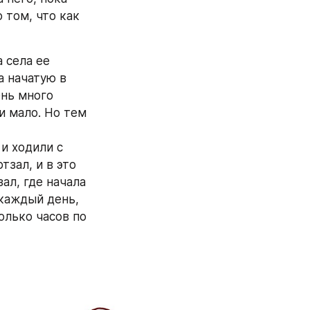
том, что как 
 села ее 
а начатую в 
нь много 
и мало. Но тем 
 ходили с 
зал, и в это 
л, где начала 
каждый день, 
олько часов по 