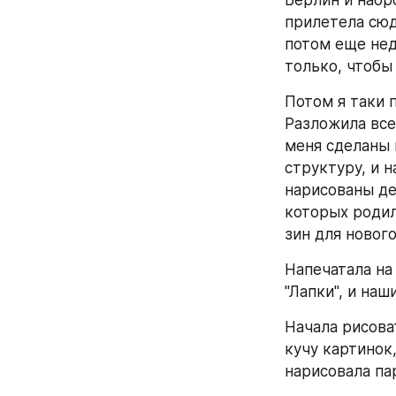
Берлин и набро
прилетела сюд
потом еще нед
только, чтобы 
Потом я таки 
Разложила все 
меня сделаны в
структуру, и н
нарисованы де
которых родил
зин для нового
Напечатала на
"Лапки", и наш
Начала рисова
кучу картинок
нарисовала па