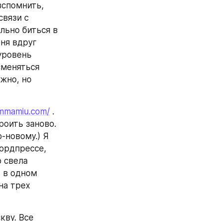
вспомнить, 
вязи с 
льно биться в 
ня вдруг 
ровень 
меняться 
жно, но 
ammamiu.com/
 . 
роить заново. 
-новому.) Я 
ордпрессе, 
 свела 
 в одном 
на трех 
ву. Все 