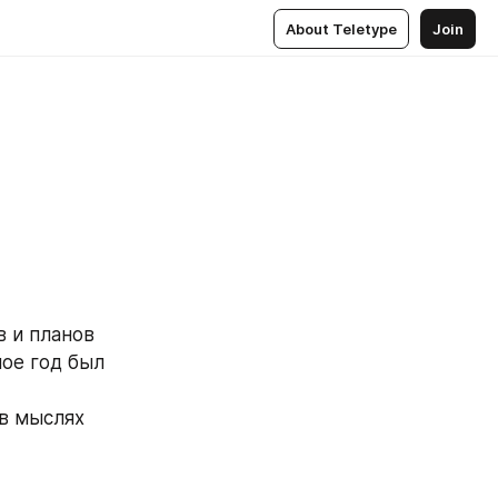
About Teletype
Join
 и планов 
ое год был 
в мыслях 