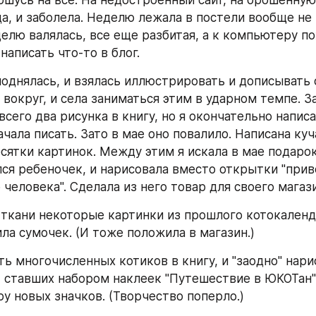
шусь на все. На недостроенный сайт, на брошенную к
а, и заболела. Неделю лежала в постели вообще не 
елю валялась, все еще разбитая, а к компьютеру по
написать что-то в блог. 
поднялась, и взялась иллюстрировать и дописывать с
вокруг, и села заниматься этим в ударном темпе. За
сего два рисунка в книгу, но я окончательно написал
ачала писать. Зато в мае оно повалило. Написана куча
сятки картинок. Между этим я искала в мае подарок 
ся ребеночек, и нарисовала вместо открытки "прив
 человека". Сделала из него товар для своего магази
 ткани некоторые картинки из прошлого котокаленда
ила сумочек. (И тоже положила в магазин.) 
ть многочисленных котиков в книгу, и "заодно" нари
, ставших набором наклеек "Путешествие в ЮКОТан".
ру новых значков. (Творчество поперло.)