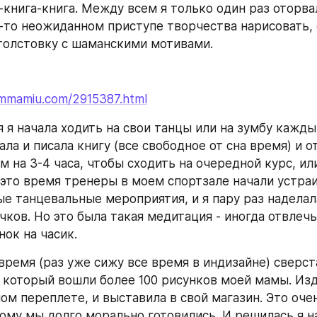
-книга-книга. Между всем я только один раз оторвал
-то неожиданном приступе творчества нарисовать, с
толстовку с шаманскими мотивами.
ammamiu.com/2915387.html
 я начала ходить на свои танцы или на зумбу каждый
ла и писала книгу (все свободное от сна время) и о
 на 3-4 часа, чтобы сходить на очередной курс, или
 это время тренеры в моем спортзале начали устраи
е танцевальные мероприятия, и я пару раз наделала
чков. Но это была такая медитация - иногда отвлечьс
нок на часик.
 время (раз уже сижу все время в индизайне) сверст
 который вошли более 100 рисунков моей мамы. Изда
ом переплете, и выставила в свой магазин. Это оче
ому мы долго морально готовились. И решилась я на 