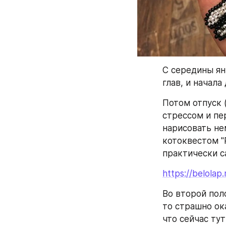
С середины ян
глав, и начала
Потом отпуск 
стрессом и пе
нарисовать не
котоквестом "
практически са
https://belolap
Во второй пол
то страшно ок
что сейчас тут