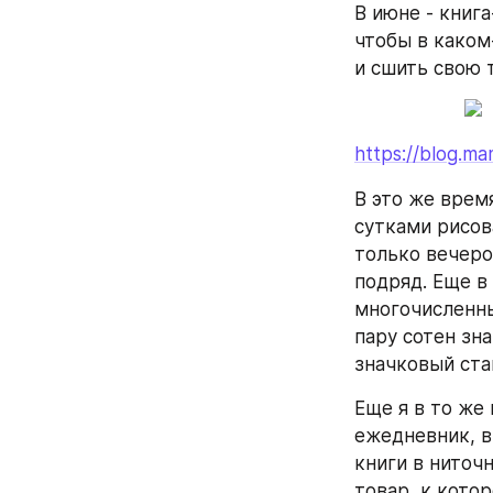
В июне - книга
чтобы в каком
и сшить свою 
https://blog.m
В это же время
сутками рисова
только вечером
подряд. Еще в
многочисленны
пару сотен зна
значковый ста
Еще я в то же
ежедневник, в
книги в ниточн
товар, к котор