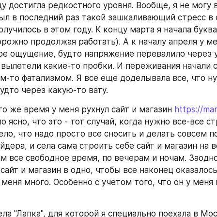
цу достигла редкостного уровня. Вообще, я не могу 
был в последний раз такой зашкаливающий стресс в с
олучилось в этом году. К концу марта я начала буква
рожно продолжая работать). А к началу апреля у ме
ое ощущение, будто напряжение перевалило через у
 вылетели какие-то пробки. И переживания начали с
м-то фатализмом. Я все еще доделывала все, что ну
удто через какую-то вату. 
то же время у меня рухнул сайт и магазин 
https://m
о ясно, что это - тот случай, когда нужно все-все ст
ело, что надо просто все сносить и делать совсем по
дера, и села сама строить себе сайт и магазин на в
м все свободное время, по вечерам и ночам. Заодно
сайт и магазин в одно, чтобы все наконец оказалось
 меня много. Особенно с учетом того, что он у меня 
а "Лапка", для которой я специально поехала в Моск