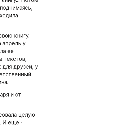
нигу... Потом 
поднимаясь, 
ходила 
вою книгу. 
 апрель у 
а ее 
 текстов, 
для друзей, у 
етственный 
на. 
ря и от 
совала целую 
 И еще - 