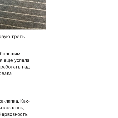
рвую треть 
 большим 
я еще успела 
работать над 
вала 
а-лапка. Как-
 казалось, 
Нервозность 