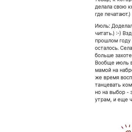
делала свою кн
где печатают.)
Июль: Доделала
читать.) :-) В
прошлом году к
осталось. Села
больше захоте
Вообще июль в
мамой на набро
же время восп
танцевать ком
но на выбор - 
утрам, и еще ч