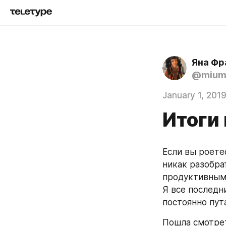
Яна Фр
@mium
January 1, 201
Итоги 
Если вы роетес
никак разобрат
продуктивным
Я все последни
постоянно пута
Пошла смотрет