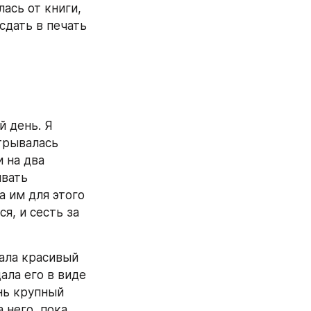
ась от книги, 
дать в печать 
 день. Я 
трывалась 
 на два 
вать 
 им для этого 
я, и сесть за 
ала красивый 
ла его в виде 
нь крупный 
него, пока 