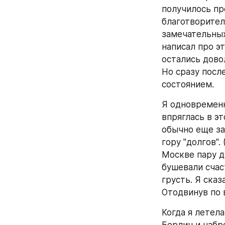
получилось пр
благотворител
замечательных
написал про э
остались дово
Но сразу посл
состоянием. 
Я одновременно
впряглась в эт
обычно еще за
гору "долгов".
Москве пару д
бушевали счас
грусть. Я сказ
Отодвинув по 
Когда я летела