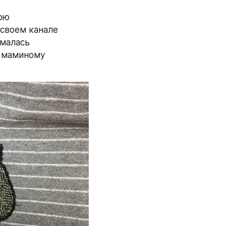
ою 
своем канале 
малась 
 маминому 