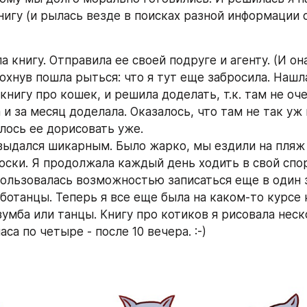
игу (и рылась везде в поисках разной информации о 
 книгу. Отправила ее своей подруге и агенту. (И она
здохнув пошла рыться: что я тут еще забросила. Нашл
нигу про кошек, и решила доделать, т.к. там не оче
 и за месяц доделала. Оказалось, что там не так уж 
лось ее дорисовать уже. 
ыдался шикарным. Было жарко, мы ездили на пляж и
ски. Я продолжала каждый день ходить в свой спорт
ользовалась возможностью записаться еще в один за
ботанцы. Теперь я все еще была на каком-то курсе 
зумба или танцы. Книгу про котиков я рисовала неск
аса по четыре - после 10 вечера. :-)