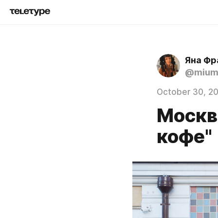
Яна Фр
@mium
October 30, 2
Москви
кофе"