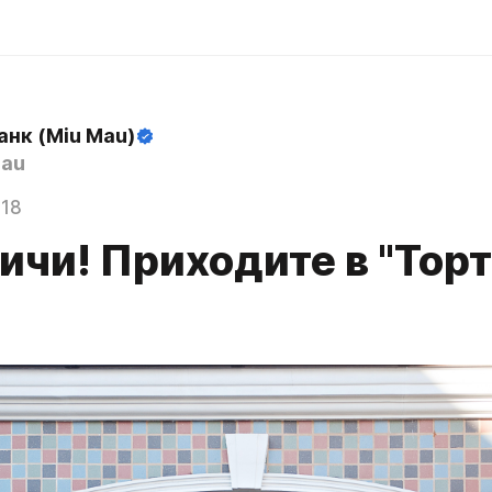
анк (Miu Mau)
au
018
чи! Приходите в "Торт