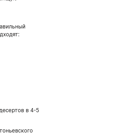
авильный 
дходят:
есертов в 4-5 
тоньевского 