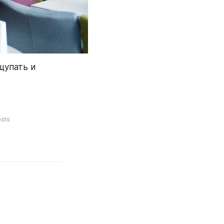
упать и 
sts