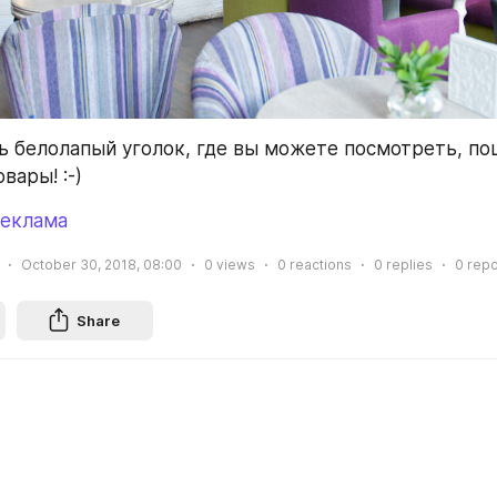
ь белолапый уголок, где вы можете посмотреть, пощ
вары! :-)
реклама
October 30, 2018, 08:00
0
views
0
reactions
0
replies
0
repo
Share