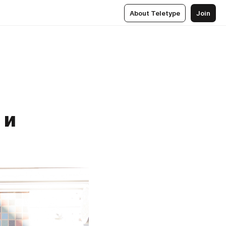
About Teletype
Join
 и