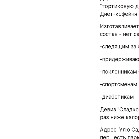
"тортиковую дие
Диет-кофейня 
Изготавливает
состав - нет с
-следящим за 
-придерживаю
-поклонникам 
-спортсменам
-диабетикам
Девиз "Сладко
раз ниже кало
Адрес: Улю Са
пер., есть пар