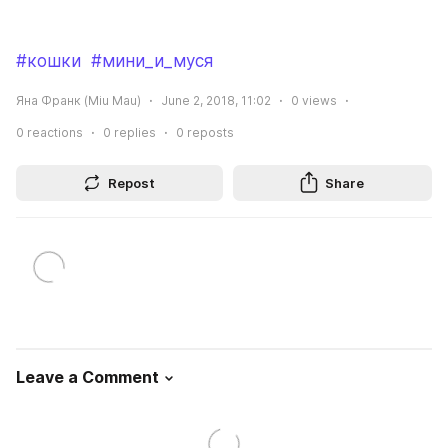
#кошки
#мини_и_муся
Яна Франк (Miu Mau)
June 2, 2018, 11:02
0
views
0
reactions
0
replies
0
reposts
Repost
Share
Leave a Comment