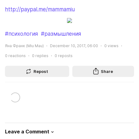
http://paypal.me/mammamiu
#психология
#размышления
Яна Франк (Miu Mau)
December 10, 2017, 06:00
0
views
0
reactions
0
replies
0
reposts
Repost
Share
Leave a Comment