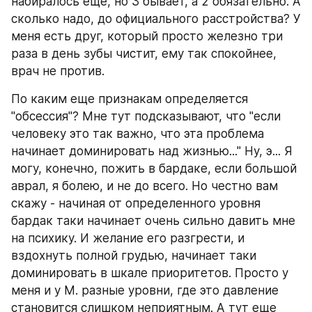
набиралось еще, но 3 бывает, а 2 обязательно. А 
сколько надо, до официального расстройства? У 
меня есть друг, который просто железно три 
раза в день зубы чистит, ему так спокойнее, 
врач не против.
По каким еще признакам определяется 
"обсессия"? Мне тут подсказывают, что "если 
человеку это так важно, что эта проблема 
начинает доминировать над жизнью..." Ну, э... Я 
могу, конечно, пожить в бардаке, если большой 
аврал, я болею, и не до всего. Но честно вам 
скажу - начиная от определенного уровня 
бардак таки начинает очень сильно давить мне 
на психику. И желание его разгрести, и 
вздохнуть полной грудью, начинает таки 
доминировать в шкале приоритетов. Просто у 
меня и у М. разные уровни, где это давление 
становится слишком неприятным. А тут еще 