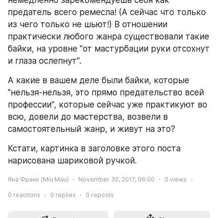
немедленно зарекомендуешь себя как 
предатель всего ремесла! (А сейчас что только 
из чего только не шьют!) В отношении 
практически любого жанра существовали такие 
байки, на уровне "от мастурбации руки отсохнут 
и глаза ослепнут". 
А какие в вашем деле были байки, которые 
"нельзя-нельзя, это прямо предательство всей 
профессии", которые сейчас уже практикуют во 
всю, довели до мастерства, возвели в 
самостоятельный жанр, и живут на это?
Кстати, картинка в заголовке этого поста 
нарисована шариковой ручкой.
Яна Франк (Miu Mau)
November 30, 2017, 06:00
0
views
0
reactions
0
replies
0
reposts