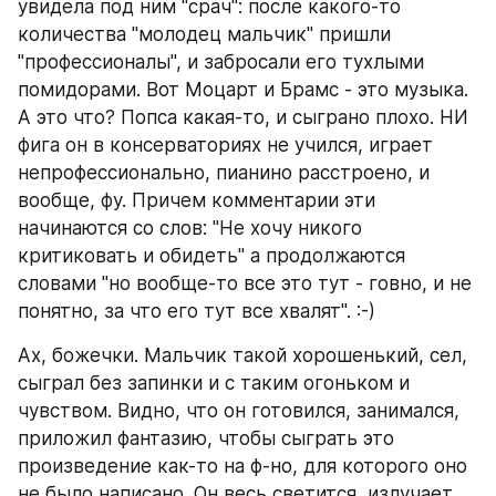
увидела под ним "срач": после какого-то 
количества "молодец мальчик" пришли 
"профессионалы", и забросали его тухлыми 
помидорами. Вот Моцарт и Брамс - это музыка. 
А это что? Попса какая-то, и сыграно плохо. НИ 
фига он в консерваториях не учился, играет 
непрофессионально, пианино расстроено, и 
вообще, фу. Причем комментарии эти 
начинаются со слов: "Не хочу никого 
критиковать и обидеть" а продолжаются 
словами "но вообще-то все это тут - говно, и не 
понятно, за что его тут все хвалят". :-)
Ах, божечки. Мальчик такой хорошенький, сел, 
сыграл без запинки и с таким огоньком и 
чувством. Видно, что он готовился, занимался, 
приложил фантазию, чтобы сыграть это 
произведение как-то на ф-но, для которого оно 
не было написано. Он весь светится, излучает 