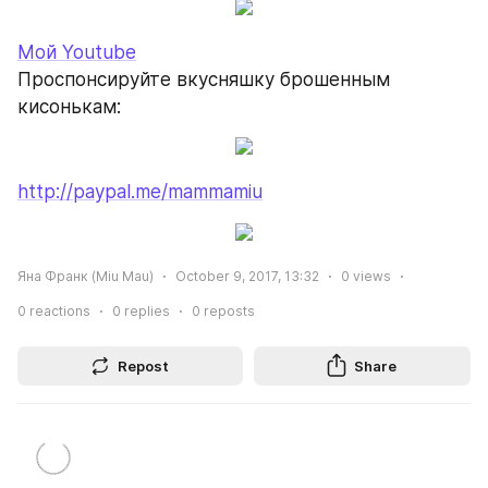
Мой Youtube
Проспонсируйте вкусняшку брошенным 
кисонькам:
http://paypal.me/mammamiu
Яна Франк (Miu Mau)
October 9, 2017, 13:32
0
views
0
reactions
0
replies
0
reposts
Repost
Share