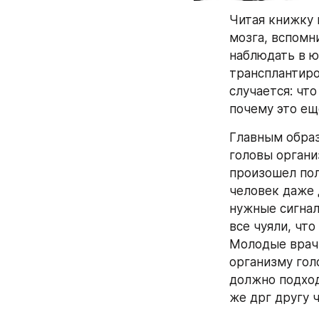
Читая книжку 
мозга, вспомн
наблюдать в ю
трансплантиро
случается: чт
почему это ещ
Главным образ
головы организ
произошел полн
человек даже д
нужные сигнал
все чуяли, что
Молодые врачи 
организму гол
должно подход
же дрг другу ч