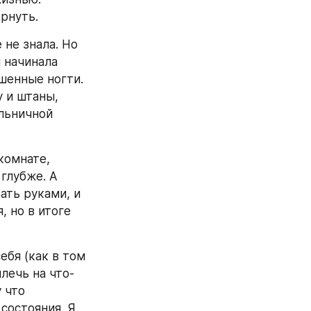
ернуть.
не знала. Но 
начинала 
енные ногти. 
 и штаны, 
льничной 
комнате, 
глубже. А 
ть руками, и 
 но в итоге 
бя (как в том 
лечь на что-
 что 
состояния. Я 