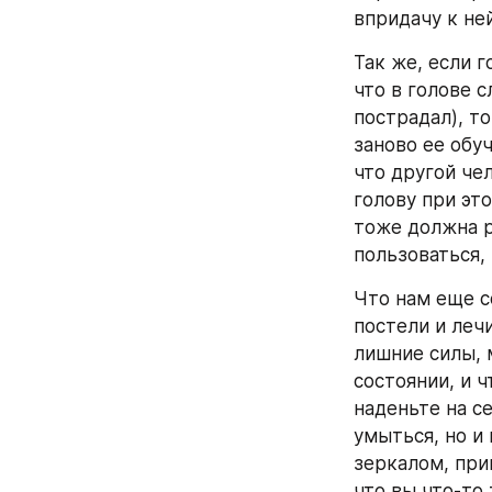
впридачу к не
Так же, если г
что в голове с
пострадал), то
заново ее обу
что другой чел
голову при это
тоже должна ра
пользоваться,
Что нам еще с
постели и лечи
лишние силы, 
состоянии, и 
наденьте на с
умыться, но и
зеркалом, при
что вы что-то