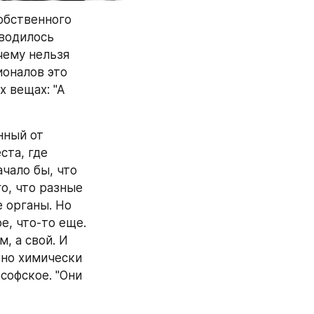
бственного 
водилось 
ему нельзя 
оналов это 
 вещах: "А 
ный от 
та, где 
чало бы, что 
о, что разные 
 органы. Но 
, что-то еще. 
 а свой. И 
но химически 
офское. "Они 