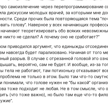
про самоизлечение через перепрограммирование со
ила дискуссии молодых врачей, за которыми мне до
ности. Среди прочих была повторяющаяся тема "поч
вать голову". Наверное у всех начинающих професси
о начинают теоретизировать обо всяких невозможных
е никто не сделал? А почему оно не сработает?"
ом приводился аргумент, что единыжды отсоединен
м навсегда будет парализовано. Начиная от того мес
ый разрыв. В случае с отрезанной головой это озна
ышать, вероятно, сам не будет. И вообще, из-за тог
ы тела не работают, там потихоньку отказывают все
 проблема не только в этом. Было там что-то смутное
понимали, что голове нужен не "бы какой" организм,
ова тоже подходит не любая. Не в том смысле, что о
ить (что тоже важно), но было там еще что-то филос
ужие".