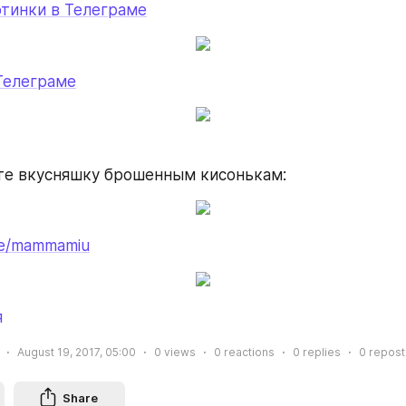
тинки в Телеграме
Телеграме
те вкусняшку брошенным кисонькам:
me/mammamiu
я
August 19, 2017, 05:00
0
views
0
reactions
0
replies
0
repost
Share