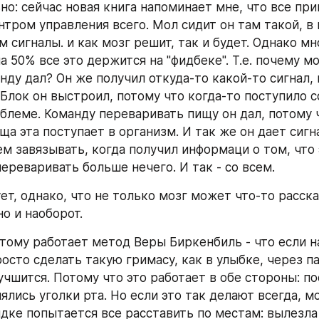
но: сейчас новая книга напоминает мне, что все при
тром управления всего. Мол сидит он там такой, в г
 сигналы. и как мозг решит, так и будет. Однако мн
 50% все это держится на "фидбеке". Т.е. почему мо
нду дал? Он же получил откуда-то какой-то сигнал, 
 Блок он выстроил, потому что когда-то поступило с
облеме. Команду переваривать пищу он дал, потому ч
ща эта поступает в организм. И так же он дает сигна
м завязывать, когда получил информаци о том, что э
ереваривать больше нечего. И так - со всем.
ет, однако, что не только мозг может что-то расска
но и наоборот.
тому работает метод Веры Биркенбиль - что если на
осто сделать такую гримасу, как в улыбке, через па
учшится. Потому что это работает в обе стороны: по
ялись уголки рта. Но если это так делают всегда, моз
дке попытается все расставить по местам: вылезла 