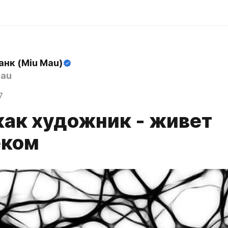
анк (Miu Mau)
au
7
как художник - живет
еком