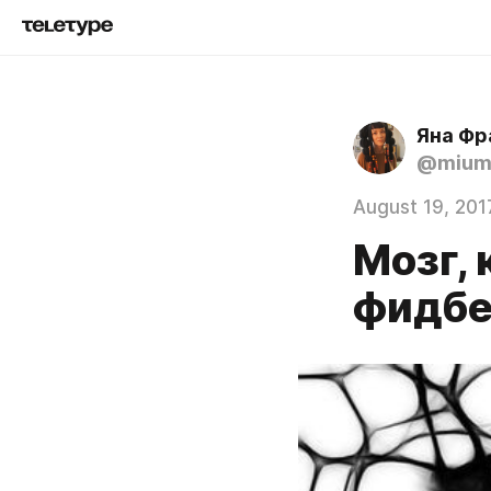
Яна Фр
@mium
August 19, 201
Мозг, 
фидб