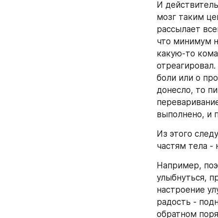
И действитель
мозг таким цен
рассылает всем
что минимум на
какую-то кома
отреагировал.
боли или о пр
донесло, то пи
переваривание
выполнено, и п
Из этого следу
частям тела - 
Например, поэ
улыбнуться, пр
настроение ул
радость - подн
обратном поря