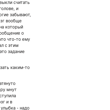
выкли считать 
олове, и 
огие забывают, 
зг вообще 
на который 
ообщение о 
то что-то ему 
л с этим 
то задание 
зать каким-то 
тянуто 
ру мнут 
ступила 
г и в 
улыбка - надо 