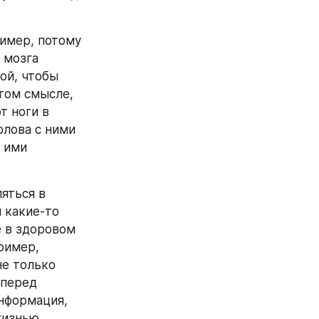
имер, потому 
 мозга 
ой, чтобы 
том смысле, 
 ноги в 
лова с ними 
 ими 
яться в 
 какие-то 
 в здоровом 
имер, 
е только 
перед 
нформация, 
изнью. 