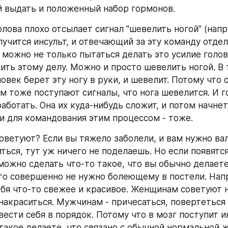
й выдать и положенный набор гормонов.
олова плохо отсылает сигнал "шевелить ногой" (напр
лучится инсульт, и отвечающий за эту команду отдел
 можно не только пытаться делать это усилие голов
чить этому делу. Можно и просто шевелить ногой. В 
овек берет эту ногу в руки, и шевелит. Потому что от
м тоже поступают сигналы, что нога шевелится. И го
ботать. Она их куда-нибудь сложит, и потом начнет
 и для командования этим процессом - тоже.
оветуют? Если вы тяжело заболели, и вам нужно вал
ться, тут уж ничего не поделаешь. Но если появятся
можно сделать что-то такое, что вы обычно делаете
что совершенно не нужно болеющему в постели. Напр
ебя что-то свежее и красивое. Женщинам советуют н
 накраситься. Мужчинам - причесаться, повертеться 
вести себя в порядок. Потому что в мозг поступит и
 такое делаете, что связано с обычной нормальной ж