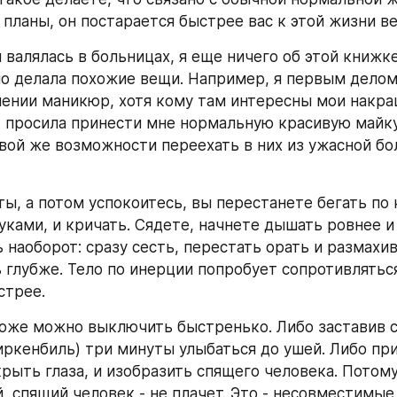
 планы, он постарается быстрее вас к этой жизни в
я валялась в больницах, я еще ничего об этой книжке 
о делала похожие вещи. Например, я первым делом 
лении маникюр, хотя кому там интересны мои накраш
И просила принести мне нормальную красивую майку
вой же возможности переехать в них из ужасной бо
ы, а потом успокоитесь, вы перестанете бегать по 
ками, и кричать. Сядете, начнете дышать ровнее и 
наоборот: сразу сесть, перестать орать и размахива
 глубже. Тело по инерции попробует сопротивляться,
стрее.
оже можно выключить быстренько. Либо заставив се
ркенбиль) три минуты улыбаться до ушей. Либо при
рыть глаза, и изобразить спящего человека. Потому
 спящий человек - не плачет. Это - несовместимые 