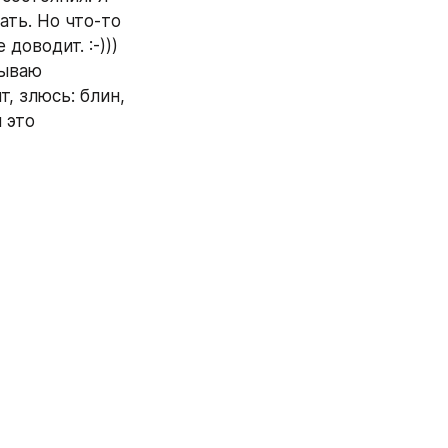
ть. Но что-то 
доводит. :-)))
ываю 
 злюсь: блин, 
это 