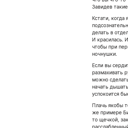
Завидев такие
Кстати, когда 
подсознательн
делать в отде
И красилась. 
чтобы при пер
ночнушки.
Если вы сердит
размахивать ру
можно сделать 
начать дышать
успокоится бы
Плачь якобы т
же примере Би
то щечкой, зак
расслабленный,