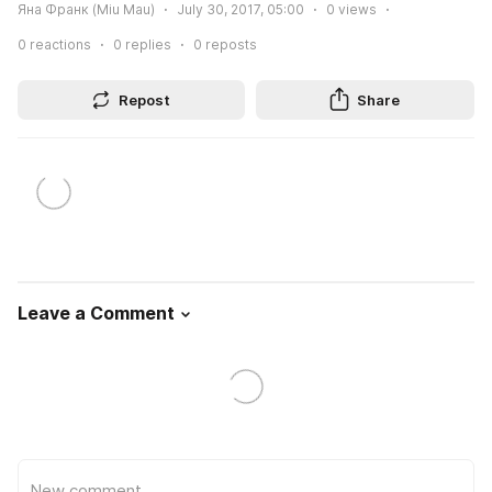
Яна Франк (Miu Mau)
July 30, 2017, 05:00
0
views
0
reactions
0
replies
0
reposts
Repost
Share
Leave a Comment