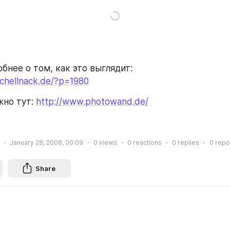
бнее о том, как это выглядит:
chellnack.de/?p=1980
но тут: 
http://www.photowand.de/
January 28, 2008, 00:09
0
views
0
reactions
0
replies
0
repo
Share