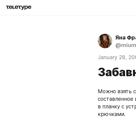
Яна Фр
@mium
January 28, 20
Забав
Можно взять с
составленное 
в планку с уст
крючками.