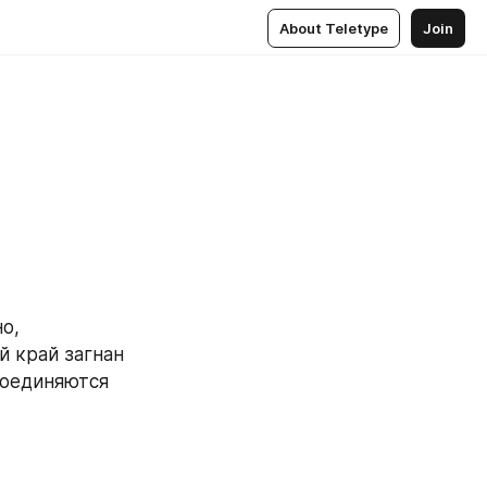
About Teletype
Join
, 
 край загнан 
соединяются 