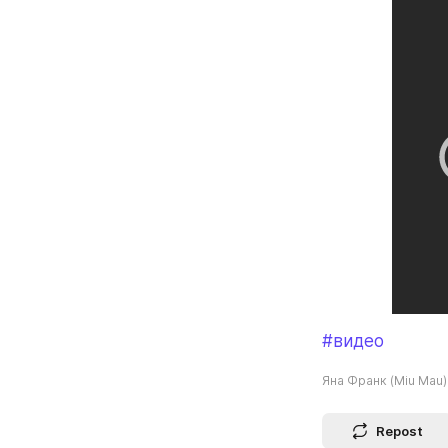
#видео
Яна Франк (Miu Mau)
Repost