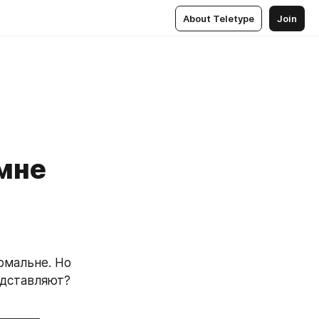
About Teletype
Join
мне
мальне. Но 
едставляют? 