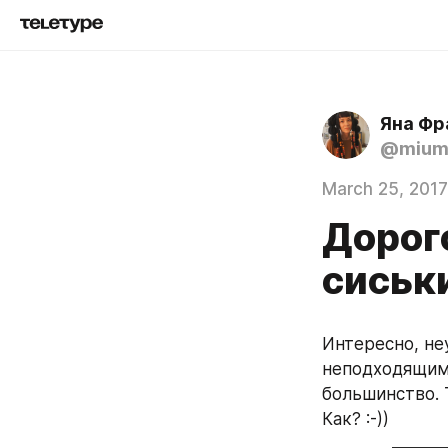
Яна Фр
@mium
March 25, 2017
Дорог
сиськ
Интересно, не
неподходящими
большинство. Т
Как? :-))