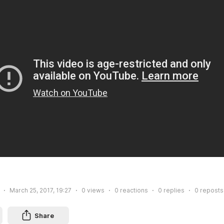
March 25, 2017, 19:27
0
views
0
reactions
0
replies
0
reposts
Share