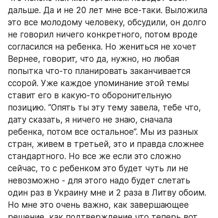
дальше. Да и не 20 лет мне все-таки. Выложила 
это все молодому человеку, обсудили, он долго 
не говорил ничего конкретного, потом вроде 
согласился на ребенка. Но жениться не хочет 
Вернее, говорит, что да, нужно, но любая 
попытка что-то планировать заканчивается 
ссорой. Уже каждое упоминание этой темы 
ставит его в какую-то оборонительную 
позицию. “Опять ты эту тему завела, тебе что, 
дату сказать, я ничего не знаю, сначала 
ребенка, потом все остальное”. Мы из разных 
стран, живем в третьей, это и правда сложнее 
стандартного. Но все же если это сложно 
сейчас, то с ребенком это будет чуть ли не 
невозможно - для этого надо будет слетать 
один раз в Украину мне и 2 раза в Литву обоим. 
Но мне это очень важно, как завершающее 
решение, как подтверждение что теперь вот 