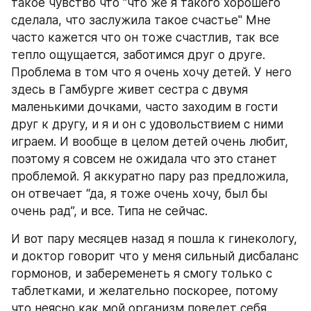
такое чувство что “что же я такого хорошего 
сделала, что заслужила такое счастье" Мне 
часто кажется что он тоже счастлив, так все 
тепло ощущается, заботимся друг о друге. 
Проблема в том что я очень хочу детей. У него 
здесь в Гамбурге живет сестра с двумя 
маленькими дочками, часто заходим в гости 
друг к другу, и я и он с удовольствием с ними 
играем. И вообще в целом детей очень любит, 
поэтому я совсем не ожидала что это станет 
проблемой. Я аккуратно пару раз предложила, 
он отвечает “да, я тоже очень хочу, был бы 
очень рад”, и все. Типа не сейчас.
И вот пару месяцев назад я пошла к гинекологу, 
и доктор говорит что у меня сильный дисбаланс 
гормонов, и забеременеть я смогу только с 
таблетками, и желательно поскорее, потому 
что неясно как мой организм поведет себя 