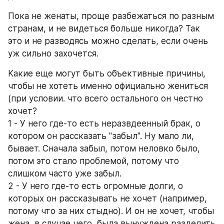
Пока не женаты, проще разбежаться по разным 
странам, и не видеться больше никогда? Так 
это и не разводясь можно сделать, если очень 
уж сильно захочется.
Какие еще могут быть объективные причины, 
чтобы не хотеть именно официально жениться 
(при условии. что всего остального он честно 
хочет?
1 - У него где-то есть неразвдеенный брак, о 
котором он рассказать "забыл". Ну мало ли, 
бывает. Сначала забыл, потом неловко было, 
потом это стало проблемой, потому что 
слишком часто уже забыл.
2 - У него где-то есть огромные долги, о 
которых он рассказывать не хочет (например, 
потому что за них стыдно). И он не хочет, чтобы 
жена, в случае чего, была вынуждена разделить 