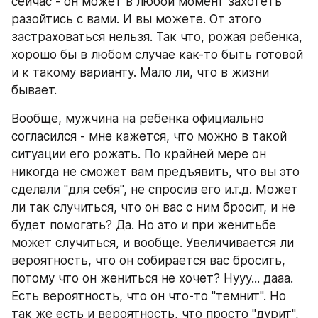
сейчас - он может в любой момент захотеть 
разойтись с вами. И вы можете. От этого 
застраховаться нельзя. Так что, рожая ребенка, 
хорошо бы в любом случае как-то быть готовой 
и к такому варианту. Мало ли, что в жизни 
бывает.
Вообще, мужчина на ребенка официально 
согласился - мне кажется, что можно в такой 
ситуации его рожать. По крайней мере он 
никогда не сможет вам предъявить, что вы это 
сделали "для себя", не спросив его и.т.д. Может 
ли так случиться, что он вас с ним бросит, и не 
будет помогать? Да. Но это и при женитьбе 
может случиться, и вообще. Увеличивается ли 
вероятность, что он собирается вас бросить, 
потому что он жениться не хочет? Нууу... дааа. 
Есть вероятность, что он что-то "темнит". Но 
так же есть и вероятность, что просто "дурит", 