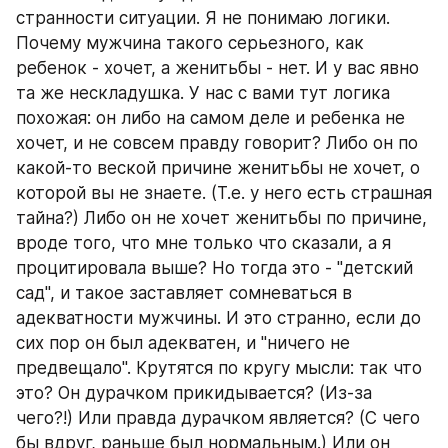
странности ситуации. Я не понимаю логики. 
Почему мужчина такого серьезного, как 
ребенок - хочет, а женитьбы - нет. И у вас явно 
та же нескладушка. У нас с вами тут логика 
похожая: он либо на самом деле и ребенка не 
хочет, и не совсем правду говорит? Либо он по 
какой-то веской причине женитьбы не хочет, о 
которой вы не знаете. (Т.е. у него есть страшная 
тайна?) Либо он не хочет женитьбы по причине, 
вроде того, что мне только что сказали, а я 
процитировала выше? Но тогда это - "детский 
сад", и такое заставляет сомневаться в 
адекватности мужчины. И это странно, если до 
сих пор он был адекватен, и "ничего не 
предвещало". Крутятся по кругу мысли: так что 
это? Он дурачком прикидывается? (Из-за 
чего?!) Или правда дурачком является? (С чего 
бы вдруг, раньше был нормальным.) Или он 