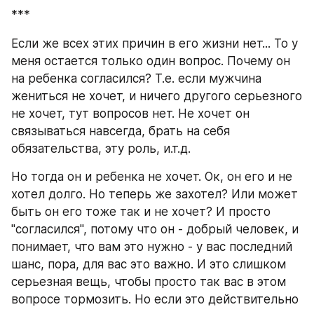
***
Если же всех этих причин в его жизни нет... То у 
меня остается только один вопрос. Почему он 
на ребенка согласился? Т.е. если мужчина 
жениться не хочет, и ничего другого серьезного 
не хочет, тут вопросов нет. Не хочет он 
связываться навсегда, брать на себя 
обязательства, эту роль, и.т.д.
Но тогда он и ребенка не хочет. Ок, он его и не 
хотел долго. Но теперь же захотел? Или может 
быть он его тоже так и не хочет? И просто 
"согласился", потому что он - добрый человек, и 
понимает, что вам это нужно - у вас последний 
шанс, пора, для вас это важно. И это слишком 
серьезная вещь, чтобы просто так вас в этом 
вопросе тормозить. Но если это действительно 