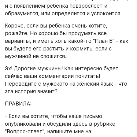
и с появлением ребенка повзрослеет и 
образумится, или определится и успокоится.
Короче, если вы ребенка очень хотите, 
рожайте. Но хорошо бы продумать все 
варианты, и иметь хоть какой-то "План Б" - как 
вы будете его растить и кормить, если с 
мужчиной не сложится.
Эх! Дорогие мужчины! Как интересно будет 
сейчас ваши комментарии почитать! 
Переведите с мужского на женский язык - что 
эта история значит?
ПРАВИЛА:
- Если вы хотите, чтобы ваше письмо 
опубликовали и обсудили здесь в рубрике 
"Вопрос-ответ", напишите мне на 