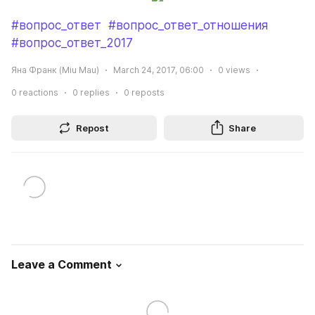
#вопрос_ответ
#вопрос_ответ_отношения
#вопрос_ответ_2017
Яна Франк (Miu Mau)
March 24, 2017, 06:00
0
views
0
reactions
0
replies
0
reposts
Repost
Share
Leave a Comment