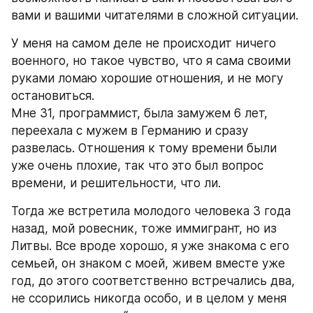
вами и вашими читателями в сложной ситуации. 
У меня на самом деле не происходит ничего 
военного, но такое чувство, что я сама своими 
руками ломаю хорошие отношения, и не могу 
остановиться. 
Мне 31, программист, была замужем 6 лет, 
переехала с мужем в Германию и сразу 
развелась. Отношения к тому времени были 
уже очень плохие, так что это был вопрос 
времени, и решительности, что ли.
Тогда же встретила молодого человека 3 года 
назад, мой ровесник, тоже иммигрант, но из 
Литвы. Все вроде хорошо, я уже знакома с его 
семьей, он знаком с моей, живем вместе уже 
год, до этого соответственно встречались два, 
не ссорились никогда особо, и в целом у меня 