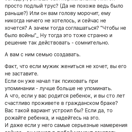
просто подлый трус? (Да не похоже ведь было 
раньше?) Или он вам голову морочит, ему 
никогда ничего не хотелось, и сейчас не 
хочется? А зачем тогда соглашаться? "Чтобы не 
было войны"_ Ну тогда это тоже странно и 
решение так действовать - сомнительно. 
А вам с ним семью создавать.
Факт, что если мужик жениться не хочет, вы его 
не заставите.
Если он уже начал так психовать при 
упоминании - лучше больше не упоминать.
А что, если у вас родится ребенок, и вы сто лет 
счастливо проживете в гражданском браке? 
Вас такой вариант устроил бы? Если да, то 
рожайте ребенка, и надейтесь на это.
И даже если у него самые серьезные намерения 