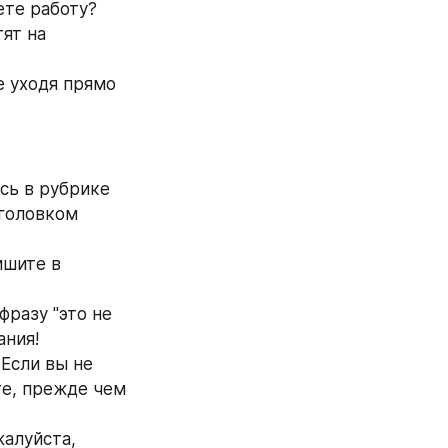
те работу? 
ят на 
е уходя прямо 
сь в рубрике 
головком 
ишите в 
разу "это не 
ания!
Если вы не 
е, прежде чем 
алуйста, 