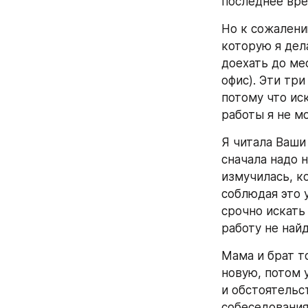
последнее вре
Но к сожалению
которую я дела
доехать до ме
офис). Эти три
потому что иск
работы я не мо
Я читала Ваши
сначала надо н
измучилась, ко
соблюдая это у
срочно искать 
работу не найд
Мама и брат то
новую, потом у
и обстоятельст
собеседованиям