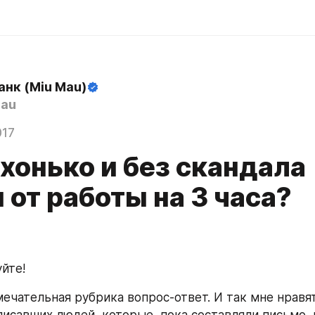
анк (Miu Mau)
au
017
хонько и без скандала
 от работы на 3 часа?
йте!
мечательная рубрика вопрос-ответ. И так мне нравят
исавших людей, которые, пока составляли письмо, 