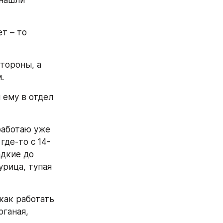
т – то 
тороны, а 
.
ему в отдел 
работаю уже 
где-то с 14-
дкие до 
рица, тупая 
как работать 
ганая, 