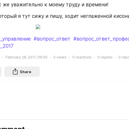
к же уважительно к моему труду и времени!
оторый я тут сижу и пишу, ходит неглаженной кисон
т_управление
#вопрос_ответ
#вопрос_ответ_профе
_2017
February 28, 2017, 06:00
0
views
0
reactions
0
replies
0
repo
Share