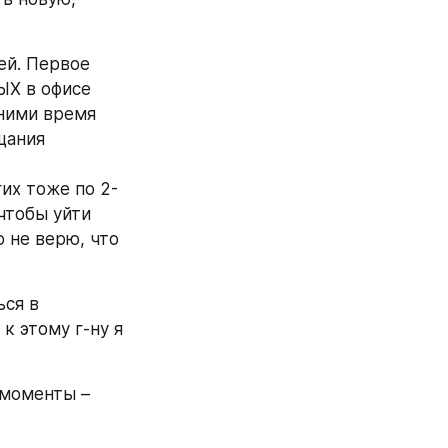
ей. Первое 
Х в офисе 
ними время 
щания 
гих тоже по 2-
тобы уйти 
 не верю, что 
ся в 
 этому г-ну я 
моменты – 