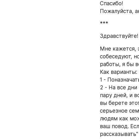
Спасибо!
Пожалуйста, 
***
Здравствуйте!
Мне кажется, э
собеседуют, но
работы, я бы в
Как варианты:
1 - Поназнача
2 - На все дни
пару дней, и в
вы берете этот
серьезное сем
людям как мож
ваш повод. Есл
рассказывать" 