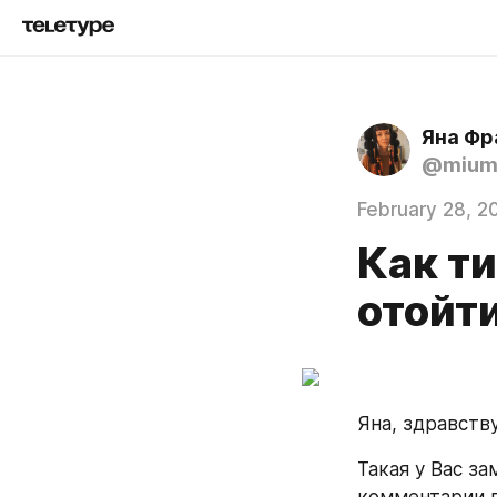
Яна Фр
@mium
February 28, 2
Как ти
отойти
Яна, здравству
Такая у Вас за
комментарии п