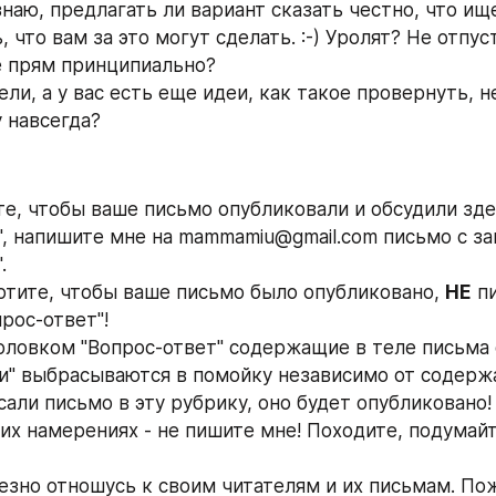
знаю, предлагать ли вариант сказать честно, что ище
 что вам за это могут сделать. :-) Уролят? Не отпуст
е прям принципиально?
ли, а у вас есть еще идеи, как такое провернуть, н
у навсегда?
те, чтобы ваше письмо опубликовали и обсудили зде
", напишите мне на mammamiu@gmail.com письмо с за
.
хотите, чтобы ваше письмо было опубликовано, 
НЕ
 п
рос-ответ"!
головком "Вопрос-ответ" содержащие в теле письма ф
и" выбрасываются в помойку независимо от содерж
сали письмо в эту рубрику, оно будет опубликовано! 
их намерениях - не пишите мне! Походите, подумайт
ьезно отношусь к своим читателям и их письмам. Пож