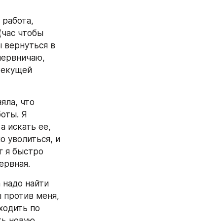
работа, 
час чтобы 
 вернуться в 
нервничаю, 
текущей 
ла, что 
оты. Я 
 искать ее, 
о уволиться, и 
 я быстро 
ервная.
 надо найти 
 против меня, 
ходить по 
ь новую, 