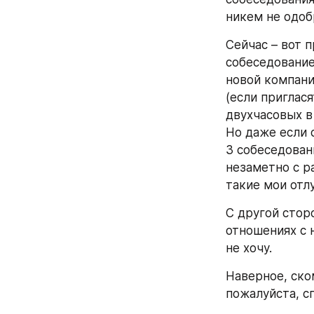
никем не одоб
Сейчас – вот п
собеседование
новой компании
(если приглася
двухчасовых в
Но даже если с
3 собеседован
незаметно с ра
такие мои отлу
С другой сторо
отношениях с 
не хочу.
Наверное, ско
пожалуйста, с