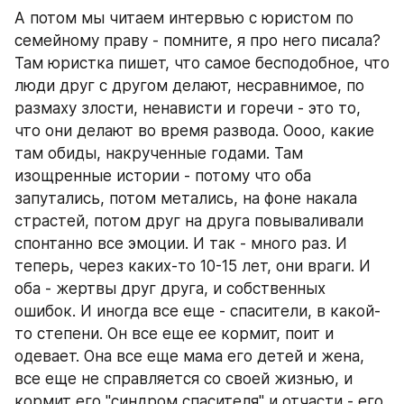
А потом мы читаем интервью с юристом по 
семейному праву - помните, я про него писала? 
Там юристка пишет, что самое бесподобное, что 
люди друг с другом делают, несравнимое, по 
размаху злости, ненависти и горечи - это то, 
что они делают во время развода. Оооо, какие 
там обиды, накрученные годами. Там 
изощренные истории - потому что оба 
запутались, потом метались, на фоне накала 
страстей, потом друг на друга повываливали 
спонтанно все эмоции. И так - много раз. И 
теперь, через каких-то 10-15 лет, они враги. И 
оба - жертвы друг друга, и собственных 
ошибок. И иногда все еще - спасители, в какой-
то степени. Он все еще ее кормит, поит и 
одевает. Она все еще мама его детей и жена, 
все еще не справляется со своей жизнью, и 
кормит его "синдром спасителя" и отчасти - его 