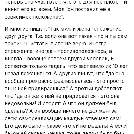
теперь она чувствует, что это для нее плохо - и 
винит его во всем. Мол "он поставил ее в 
зависимое положение".
И многие пишут: "Так муж и жена -отражение 
друг друга. Т.е. если она вот такая - то и ты сам 
такой!" Я, кстати, в это не верю. Иногда - 
отражение. иногда - противоположнось, а 
иногда - вообще совсем другой человек, и 
остается только гадать, что заставило их 10 лет 
назад пожениться. А другие пишут, что "да она 
вообще прекрасно реализовалась - это просто 
ты к ней придираешься!" А третьи добавляют, 
что "да он же к ней не придирается - это она 
недовольна! И спорят: А что он должен был 
сделать? А он вообще ничего не должен! за 
свою самореализацию каждый отвечает сам! 
Его дело было - разве что ей не мешать! А если 
бы он ей сильно мешал, то ее делом было бы - 