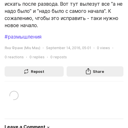
искать после развода. Вот тут вылезут все "а не 
надо было" и "надо было с самого начала". К 
сожалению, чтобы это исправить - таки нужно 
новое начало.
#размышления
Яна Франк (Miu Mau)
September 14, 2016, 05:01
0
views
0
reactions
0
replies
0
reposts
Repost
Share
Leave a Comment