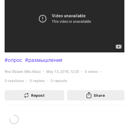
#опрос
#размышления
Яна Франк (Miu Mau)
May 13, 2016, 12:25
0
views
0
reactions
0
replies
0
reposts
Repost
Share