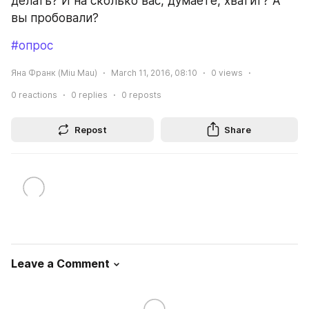
делать? И на сколько вас, думаете, хватит? А 
вы пробовали?
#опрос
Яна Франк (Miu Mau)
March 11, 2016, 08:10
0
views
0
reactions
0
replies
0
reposts
Repost
Share
Leave a Comment