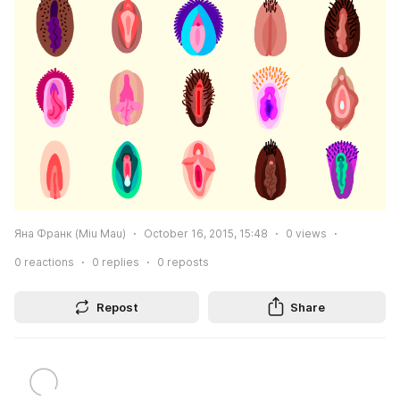
Яна Франк (Miu Mau)
October 16, 2015, 15:48
0
views
0
reactions
0
replies
0
reposts
Repost
Share