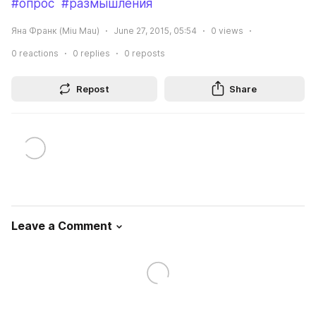
#опрос
#размышления
Яна Франк (Miu Mau)
June 27, 2015, 05:54
0
views
0
reactions
0
replies
0
reposts
Repost
Share
Leave a Comment