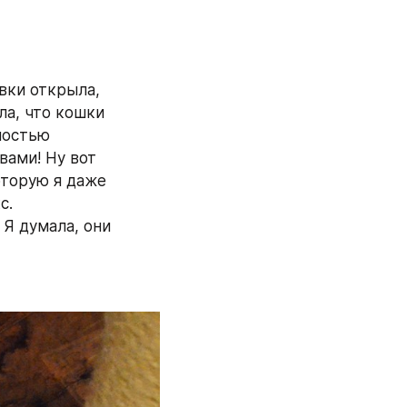
вки открыла, 
ла, что кошки 
ностью 
ами! Ну вот 
оторую я даже 
с.
Я думала, они 