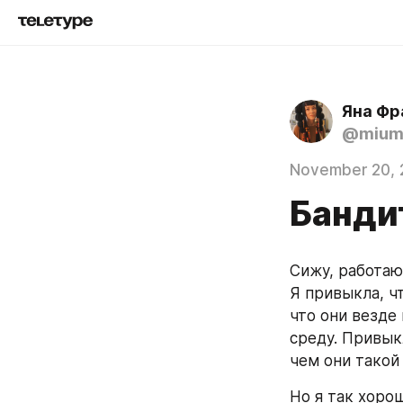
Яна Фр
@mium
November 20, 
Банди
Сижу, работаю,
Я привыкла, ч
что они везде
среду. Привыкл
чем они такой
Но я так хорош