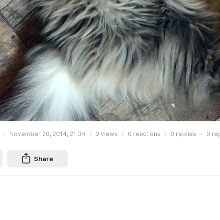
November 20, 2014, 21:34
0
views
0
reactions
0
replies
0
re
Share