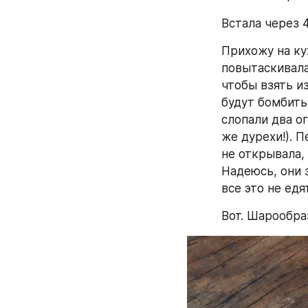
Встала через 4
Прихожу на кух
повытаскивала
чтобы взять из
будут бомбить 
слопали два ог
же дурехи!). П
не открывала,
Надеюсь, они з
все это не едят
Вот. Шарообра