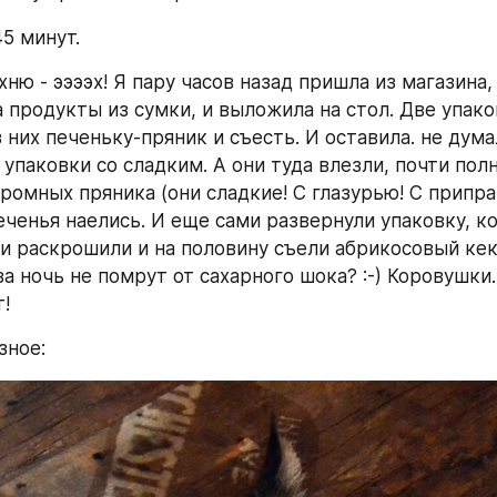
5 минут.
ню - ээээх! Я пару часов назад пришла из магазина, 
 продукты из сумки, и выложила на стол. Две упако
 них печеньку-пряник и съесть. И оставила. не дума
упаковки со сладким. А они туда влезли, почти пол
ромных пряника (они сладкие! С глазурью! С приправ
еченья наелись. И еще сами развернули упаковку, к
 и раскрошили и на половину съели абрикосовый кек
а ночь не помрут от сахарного шока? :-) Коровушки. 
! 
зное: