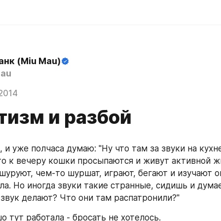
анк (Miu Mau)
au
2014
тизм и разбой
 и уже полчаса думаю: "Ну что там за звуки на кухн
то к вечеру кошки просыпаются и живут активной жи
 шуруют, чем-то шуршат, играют, бегают и изучают
а. Но иногда звуки такие странные, сидишь и думае
 звук делают? Что они там распатронили?"
о тут работала - бросать не хотелось.