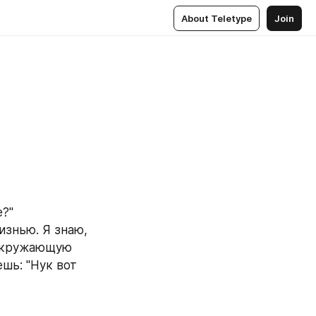
About Teletype
Join
е?"
знью. Я знаю, 
 окружающую 
шь: "Нук вот 