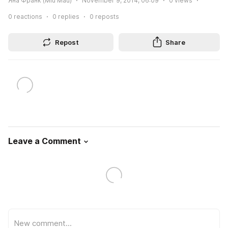
Яна Франк (Miu Mau)
November 9, 2014, 06:09
0
views
0
reactions
0
replies
0
reposts
Repost
Share
Leave a Comment