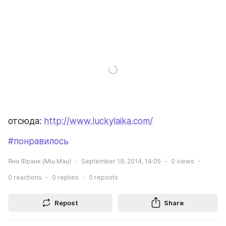
отсюда: 
http://www.luckylaika.com/
#понравилось
Яна Франк (Miu Mau)
September 19, 2014, 14:05
0
views
0
reactions
0
replies
0
reposts
Repost
Share