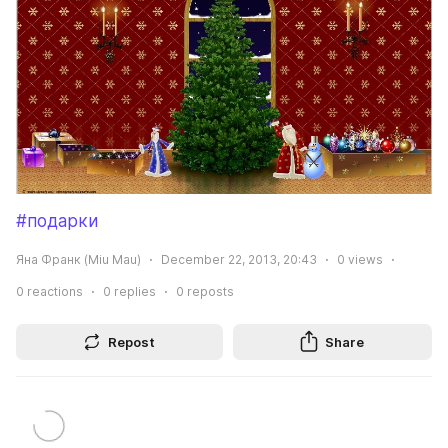
#подарки
Яна Франк (Miu Mau)
December 22, 2013, 20:43
0
views
0
reactions
0
replies
0
reposts
Repost
Share