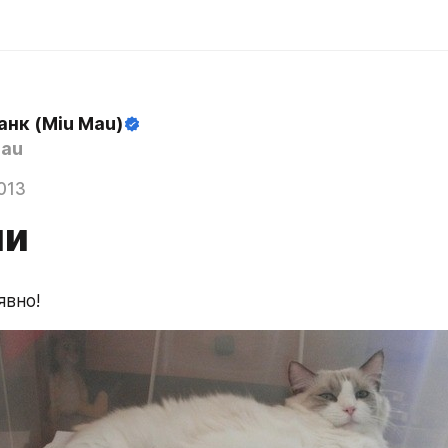
анк (Miu Mau)
au
013
ии
явно!