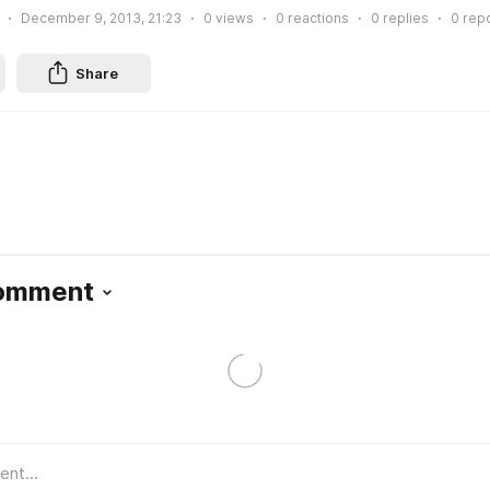
December 9, 2013, 21:23
0
views
0
reactions
0
replies
0
rep
Share
Comment