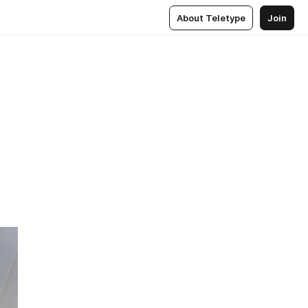
About Teletype
Join