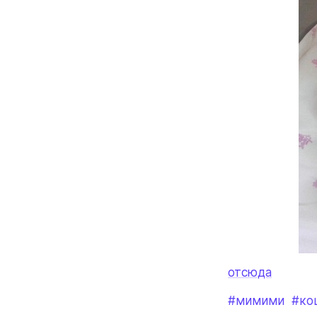
отсюда
#мимими
#ко