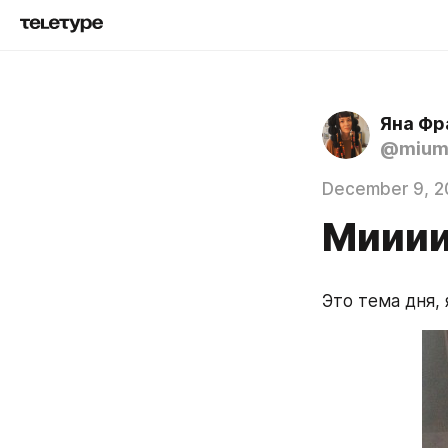
Яна Фр
@mium
December 9, 2
Миии
Это тема дня, 